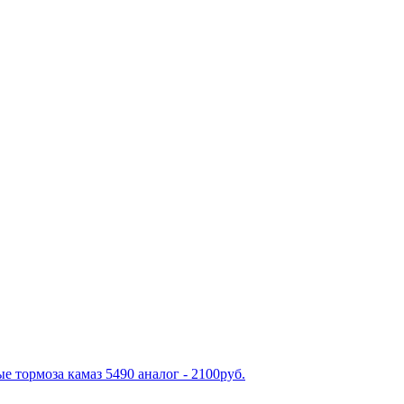
е тормоза камаз 5490 аналог - 2100руб.
рмоза камаз 5490 fa1066н - 2100руб.