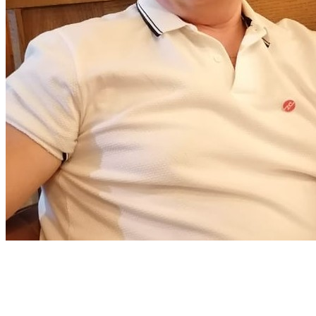
Cвязаться с менеджером
Оплата заказа
Доставка
Возврат товара
Отзывы и предложения
Заказать звонок
Новости
22.04.2024
Посетили 135-ю Кантонскую ярмарку в Гуанчжоу (Canton Fair в
30.10.2019
Секреты мастерства от компании «Деловые запчасти»
Подписаться на рассылку
Видео