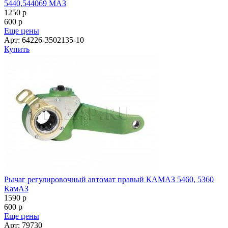
5440,544069 МАЗ
1250
p
600
p
Еще цены
Арт: 64226-3502135-10
Купить
Рычаг регулировочный автомат правый КАМАЗ 5460, 5360
КамАЗ
1590
p
600
p
Еще цены
Арт: 79730