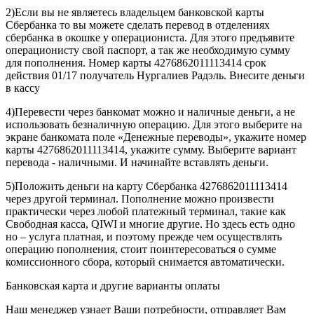
2)Если вы не являетесь владельцем банковской карты
Сбербанка то вы можете сделать перевод в отделениях
сбербанка в окошке у операциониста. Для этого предъявите
операционисту свой паспорт, а так же необходимую сумму
для пополнения. Номер карты 4276862011113414 срок
действия 01/17 получатель Нургалиев Радэль. Внесите деньги
в кассу
4)Перевести через банкомат можно и наличные деньги, а не
использовать безналичную операцию. Для этого выберите на
экране банкомата поле «Денежные переводы», укажите номер
карты 4276862011113414, укажите сумму. Выберите вариант
перевода - наличными. И начинайте вставлять деньги.
5)Положить деньги на карту Сбербанка 4276862011113414
через другой терминал. Пополнение можно произвести
практически через любой платежный терминал, такие как
Свободная касса, QIWI и многие другие. Но здесь есть одно
но – услуга платная, и поэтому прежде чем осуществлять
операцию пополнения, стоит поинтересоваться о сумме
комиссионного сбора, который снимается автоматически.
Банковская карта и другие варианты оплаты
Наш менеджер узнает Ваши потребности, отправляет Вам