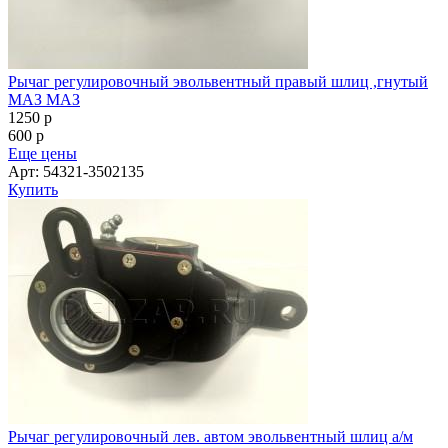
Рычаг регулировочный эвольвентный правый шлиц ,гнутый
МАЗ МАЗ
1250
p
600
p
Еще цены
Арт: 54321-3502135
Купить
Рычаг регулировочный лев. автом эвольвентный шлиц а/м