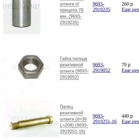
штанги п/
9693-
260
p
2919235
Еще це
прицепа 78
мм. (9693-
2919235)
Гайка пальца
реактивной
9693-
79
p
2919052
Еще це
штанги (9693-
2919052)
Палец
реактивной
9693-
440
p
штанги (d=36
2919251-16
Еще це
L=208) (9693-
2919251-16)