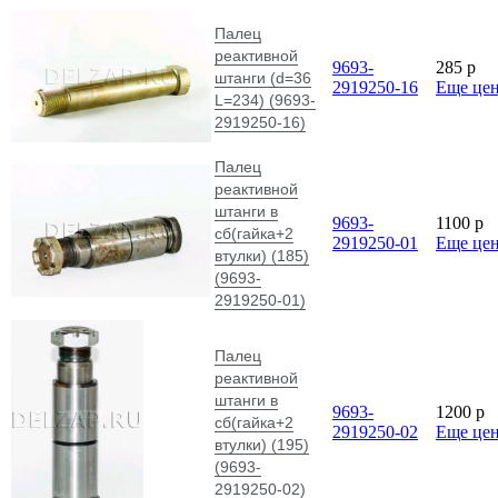
Палец
реактивной
9693-
285
p
штанги (d=36
2919250-16
Еще це
L=234) (9693-
2919250-16)
Палец
реактивной
штанги в
9693-
1100
p
сб(гайка+2
2919250-01
Еще це
втулки) (185)
(9693-
2919250-01)
Палец
реактивной
штанги в
9693-
1200
p
сб(гайка+2
2919250-02
Еще це
втулки) (195)
(9693-
2919250-02)