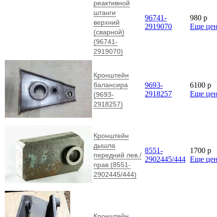
реактивной
штанги
96741-
980
p
верхний
2919070
Еще це
(сварной)
(96741-
2919070)
Кронштейн
балансира
9693-
6100
p
2918257
Еще це
(9693-
2918257)
Кронштейн
дышла
8551-
1700
p
передний лев./
2902445/444
Еще це
прав (8551-
2902445/444)
Кронштейн