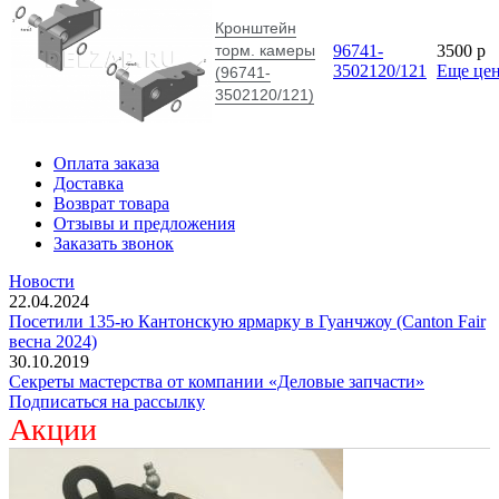
Кронштейн
торм. камеры
96741-
3500
p
3502120/121
Еще це
(96741-
3502120/121)
Оплата заказа
Доставка
Возврат товара
Отзывы и предложения
Заказать звонок
Новости
22.04.2024
Посетили 135-ю Кантонскую ярмарку в Гуанчжоу (Canton Fair
весна 2024)
30.10.2019
Секреты мастерства от компании «Деловые запчасти»
Подписаться на рассылку
Акции