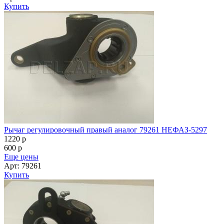
Купить
Рычаг регулировочный правый аналог 79261 НЕФАЗ-5297
1220
p
600
p
Еще цены
Арт: 79261
Купить