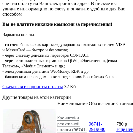
счет на оплату на Ваш электронный адрес. В письме вы
увидите информацию по счету и оплатите удобным для Вас
способом
Вы не платите никакие комиссии за перечисления!
Варианты оплаты:
-
со счета банковских карт международных платежных систем VISA
и MasterCard — быстро и безопасно;
- через систему денежных переводов CONTACT
- через сети платежных терминалов QIWI, «Элекснет», «Дельта
Телеком», «Мобил Элемент» и др.;
- электронными деньгами WebMoney, RBK и др.
- банковским переводом во всех отделениях Российских банков
Скачать все варианты оплаты
32 Кб
Другие товары из этой категории
Наименование
Обозначение
Стоимо
Кронштейн
реактивной
96741-
780
p
2919080
Еще це
штанги (96741-