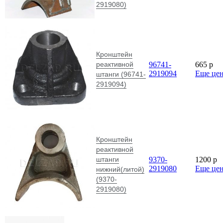
2919080)
Кронштейн
реактивной
96741-
665
p
2919094
Еще це
штанги (96741-
2919094)
Кронштейн
реактивной
штанги
9370-
1200
p
2919080
Еще це
нижний(литой)
(9370-
2919080)