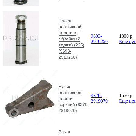
Палец
реактивной
штанги в
9693-
1300
p
сб(гайка+2
2919250
Еще це
втулки) (225)
(9693-
2919250)
Рычаг
реактивной
9370-
1550
p
штанги
2919070
Еще це
верхний (9370-
2919070)
Рычаг