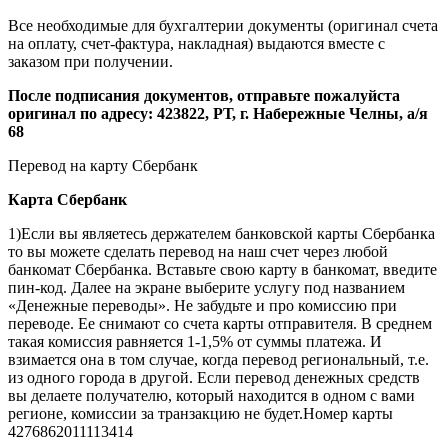
Все необходимые для бухгалтерии документы (оригинал счета
на оплату, счет-фактура, накладная) выдаются вместе с
заказом при получении.
После подписания документов, отправьте пожалуйста
оригинал по адресу: 423822, РТ, г. Набережные Челны, а/я
68
Перевод на карту Сбербанк
Карта
Сбербанк
1)Если вы являетесь держателем банковской карты Сбербанка
то вы можете сделать перевод на наш счет через любой
банкомат Сбербанка. Вставьте свою карту в банкомат, введите
пин-код. Далее на экране выберите услугу под названием
«Денежные переводы». Не забудьте и про комиссию при
переводе. Ее снимают со счета карты отправителя. В среднем
такая комиссия равняется 1-1,5% от суммы платежа. И
взимается она в том случае, когда перевод региональный, т.е.
из одного города в другой. Если перевод денежных средств
вы делаете получателю, который находится в одном с вами
регионе, комиссии за транзакцию не будет.Номер карты
4276862011113414