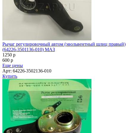
Рычаг регулировочный автом (эвольвентный шлиц правый)
(64226-3501136-010) МАЗ
1250
p
600
p
Еще цены
Арт: 64226-3502136-010
Купить