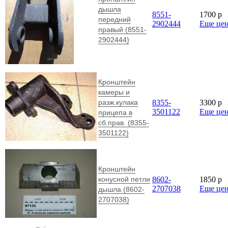
дышла
8551-
1700
p
передний
2902444
Еще це
правый (8551-
2902444)
Кронштейн
камеры и
разж.кулака
8355-
3300
p
3501122
Еще це
прицепа в
сб.прав. (8355-
3501122)
Кронштейн
конусной петли
8602-
1850
p
2707038
Еще це
дышла (8602-
2707038)