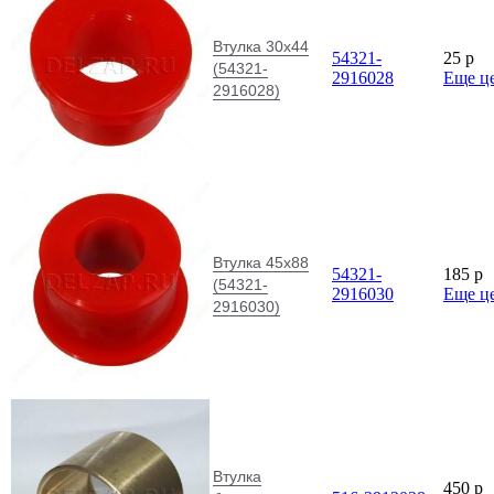
Втулка 30х44
54321-
25
p
(54321-
2916028
Еще ц
2916028)
Втулка 45х88
54321-
185
p
(54321-
2916030
Еще ц
2916030)
Втулка
450
p