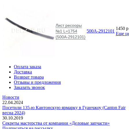
Лист ресооры
1450
p
500А-2912101
№1 L=1754
Еще ц
(500А-2912101)
Оплата заказа
Доставка
Возврат товара
Отзывы и предложения
Заказать звонок
Новости
22.04.2024
Посетили 135-ю Кантонскую ярмарку в Гуанчжоу (Canton Fair
весна 2024)
30.10.2019
Секреты мастерства от компании «Деловые запчасти»
Подписаться на рассылку