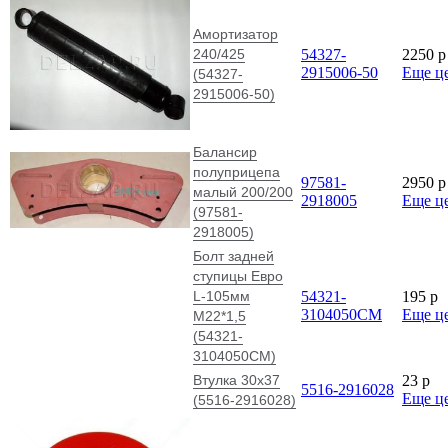
Амортизатор
240/425
54327-
2250
p
2915006-50
Еще ц
(54327-
2915006-50)
Балансир
полуприцепа
97581-
2950
p
малый 200/200
2918005
Еще ц
(97581-
2918005)
Болт задней
ступицы Евро
L-105мм
54321-
195
p
3104050СМ
Еще ц
М22*1,5
(54321-
3104050СМ)
Втулка 30х37
23
p
5516-2916028
Еще ц
(5516-2916028)