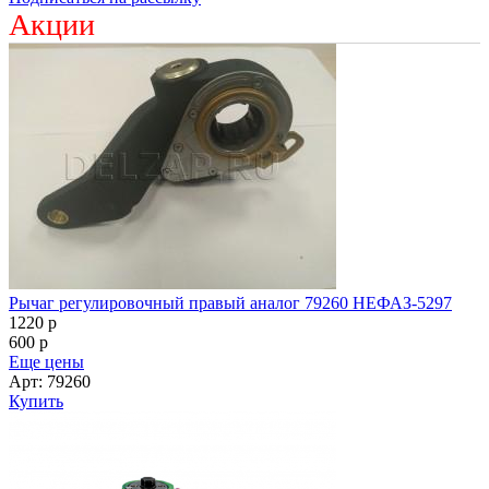
Акции
Рычаг регулировочный правый аналог 79260 НЕФАЗ-5297
1220
p
600
p
Еще цены
Арт: 79260
Купить