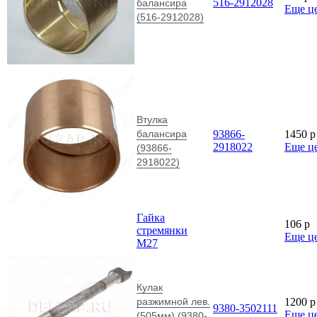
516-2912028
балансира
Еще ц
(516-2912028)
Втулка
балансира
93866-
1450
p
2918022
Еще ц
(93866-
2918022)
Гайка
106
p
стремянки
Еще ц
М27
Кулак
разжимной лев.
1200
p
9380-3502111
Еще ц
(505мм) (9380-