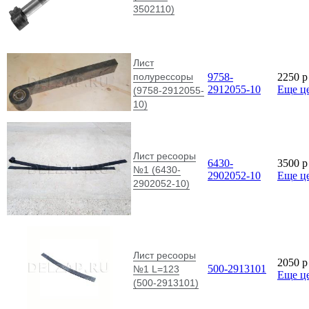
3502110)
Лист
полурессоры
9758-
2250
p
2912055-10
Еще ц
(9758-2912055-
10)
Лист ресооры
6430-
3500
p
№1 (6430-
2902052-10
Еще ц
2902052-10)
Лист ресооры
2050
p
500-2913101
№1 L=123
Еще ц
(500-2913101)