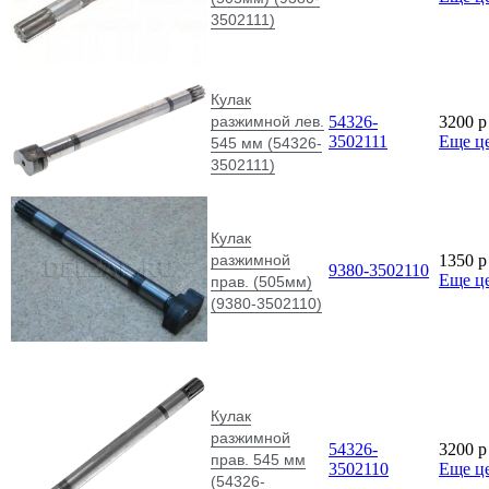
3502111)
Кулак
разжимной лев.
54326-
3200
p
3502111
Еще ц
545 мм (54326-
3502111)
Кулак
разжимной
1350
p
9380-3502110
Еще ц
прав. (505мм)
(9380-3502110)
Кулак
разжимной
54326-
3200
p
прав. 545 мм
3502110
Еще ц
(54326-