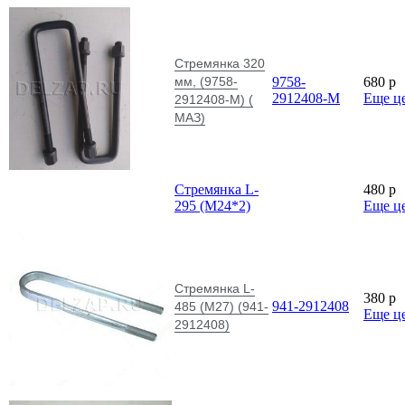
Стремянка 320
мм, (9758-
9758-
680
p
2912408-М
Еще ц
2912408-М) (
МАЗ)
Стремянка L-
480
p
295 (М24*2)
Еще ц
Стремянка L-
380
p
941-2912408
485 (М27) (941-
Еще ц
2912408)