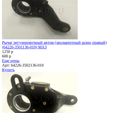
Рычаг регулировочный автом (эвольвентный шлиц правый)
(64226-3501136-010) МАЗ
1250
p
600
p
Еще цены
Арт: 64226-3502136-010
Купить