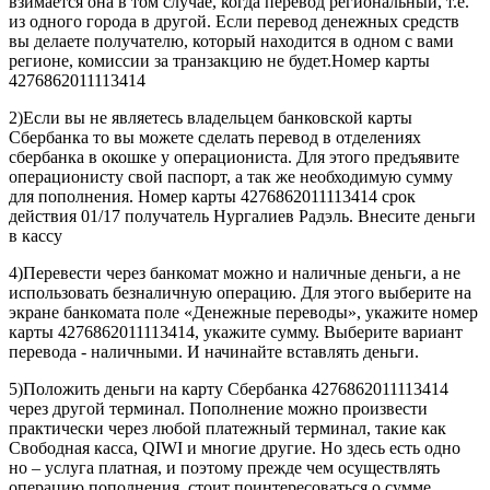
взимается она в том случае, когда перевод региональный, т.е.
из одного города в другой. Если перевод денежных средств
вы делаете получателю, который находится в одном с вами
регионе, комиссии за транзакцию не будет.Номер карты
4276862011113414
2)Если вы не являетесь владельцем банковской карты
Сбербанка то вы можете сделать перевод в отделениях
сбербанка в окошке у операциониста. Для этого предъявите
операционисту свой паспорт, а так же необходимую сумму
для пополнения. Номер карты 4276862011113414 срок
действия 01/17 получатель Нургалиев Радэль. Внесите деньги
в кассу
4)Перевести через банкомат можно и наличные деньги, а не
использовать безналичную операцию. Для этого выберите на
экране банкомата поле «Денежные переводы», укажите номер
карты 4276862011113414, укажите сумму. Выберите вариант
перевода - наличными. И начинайте вставлять деньги.
5)Положить деньги на карту Сбербанка 4276862011113414
через другой терминал. Пополнение можно произвести
практически через любой платежный терминал, такие как
Свободная касса, QIWI и многие другие. Но здесь есть одно
но – услуга платная, и поэтому прежде чем осуществлять
операцию пополнения, стоит поинтересоваться о сумме