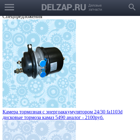
menu
Выбрать город
search
Корзина
Заказать звонок
Спецпредложения
Камера тормозная с энергоаккумулятором 24/30 fa1103d
дисковые тормоза камаз 5490 аналог - 2100руб.