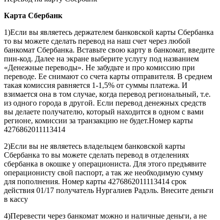
Карта
Сбербанк
1)Если вы являетесь держателем банковской карты Сбербанка
то вы можете сделать перевод на наш счет через любой
банкомат Сбербанка. Вставьте свою карту в банкомат, введите
пин-код. Далее на экране выберите услугу под названием
«Денежные переводы». Не забудьте и про комиссию при
переводе. Ее снимают со счета карты отправителя. В среднем
такая комиссия равняется 1-1,5% от суммы платежа. И
взимается она в том случае, когда перевод региональный, т.е.
из одного города в другой. Если перевод денежных средств
вы делаете получателю, который находится в одном с вами
регионе, комиссии за транзакцию не будет.Номер карты
4276862011113414
2)Если вы не являетесь владельцем банковской карты
Сбербанка то вы можете сделать перевод в отделениях
сбербанка в окошке у операциониста. Для этого предъявите
операционисту свой паспорт, а так же необходимую сумму
для пополнения. Номер карты 4276862011113414 срок
действия 01/17 получатель Нургалиев Радэль. Внесите деньги
в кассу
4)Перевести через банкомат можно и наличные деньги, а не