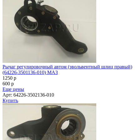
Рычаг регулировочный автом (эвольвентный шлиц правый)
(64226-3501136-010) МАЗ
1250
p
600
p
Еще цены
Арт: 64226-3502136-010
Купить