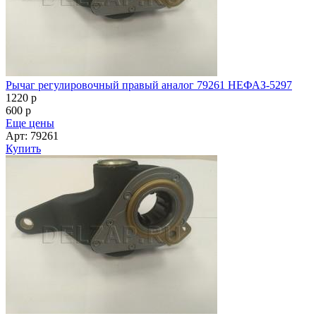
Рычаг регулировочный правый аналог 79261 НЕФАЗ-5297
1220
p
600
p
Еще цены
Арт: 79261
Купить