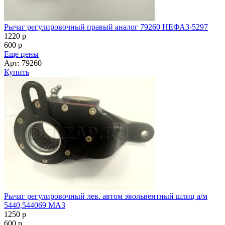
Рычаг регулировочный правый аналог 79260 НЕФАЗ-5297
1220
p
600
p
Еще цены
Арт: 79260
Купить
Рычаг регулировочный лев. автом эвольвентный шлиц а/м
5440,544069 МАЗ
1250
p
600
p