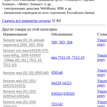
Телеком», «Мобил Элемент» и др.;
- электронными деньгами WebMoney, RBK и др.
- банковским переводом во всех отделениях Российских банков
Скачать все варианты оплаты
32 Кб
Другие товары из этой категории
Наименование
Обозначение
Стои
Каталог маз (01.01 мягкий
Узнат
500, 503, 504
цену
переплет) (500, 503, 504)
Каталог кпп маз-543205-070,
сааз-695д, 3208 433420
Узнат
ямз 7511.10, 7512.10
цену
-238вм (01.16) ( 7511.10,
7512.10)
Узнат
6501а8
Каталог маз (01.10) (6501а8)
цену
Каталог маз (01.101)
Узнат
64229,54323
цену
(64229,54323)
Каталог маз (01.102)
Узнат
6303а3,6303а5
цену
(6303а3,6303а5)
Каталог маз (01.103)
Узнат
555142
цену
(555142)