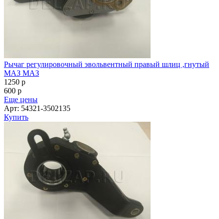
Рычаг регулировочный эвольвентный правый шлиц ,гнутый
МАЗ МАЗ
1250
p
600
p
Еще цены
Арт: 54321-3502135
Купить