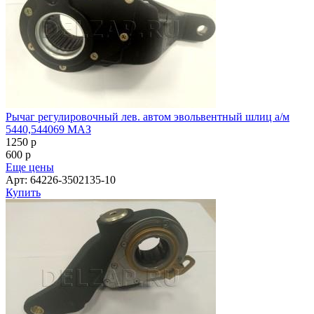
Рычаг регулировочный лев. автом эвольвентный шлиц а/м
5440,544069 МАЗ
1250
p
600
p
Еще цены
Арт: 64226-3502135-10
Купить