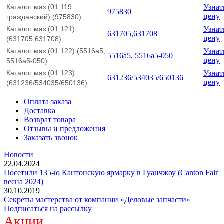
Каталог маз (01.119
Узнат
975830
цену
гражданский) (975830)
Каталог маз (01.121)
Узнат
631705,631708
цену
(631705,631708)
Каталог маз (01.122) (5516а5,
Узнат
5516а5, 5516а5-050
цену
5516а5-050)
Каталог маз (01.123)
Узнат
631236/534035/650136
цену
(631236/534035/650136)
Оплата заказа
Доставка
Возврат товара
Отзывы и предложения
Заказать звонок
Новости
22.04.2024
Посетили 135-ю Кантонскую ярмарку в Гуанчжоу (Canton Fair
весна 2024)
30.10.2019
Секреты мастерства от компании «Деловые запчасти»
Подписаться на рассылку
Акции