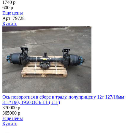
1740
p
600
p
Еще цены
Арт: 79728
Купить
Ось поворотная в сборе к тралу, полуприцепу 12т 127/16мм
311*190, 1950 ОСЬ L1 ( Л1 )
370000
p
365000
p
Еще цены
Купить