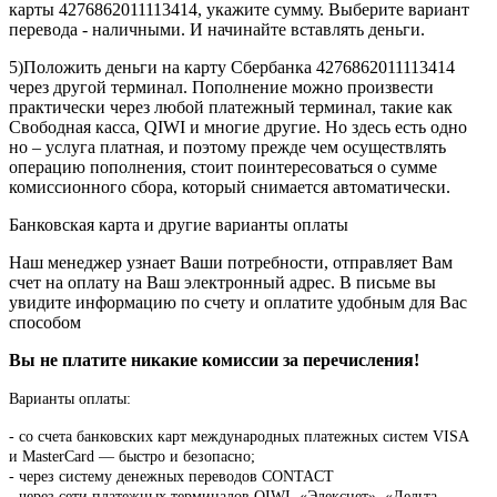
карты 4276862011113414, укажите сумму. Выберите вариант
перевода - наличными. И начинайте вставлять деньги.
5)Положить деньги на карту Сбербанка 4276862011113414
через другой терминал. Пополнение можно произвести
практически через любой платежный терминал, такие как
Свободная касса, QIWI и многие другие. Но здесь есть одно
но – услуга платная, и поэтому прежде чем осуществлять
операцию пополнения, стоит поинтересоваться о сумме
комиссионного сбора, который снимается автоматически.
Банковская карта и другие варианты оплаты
Наш менеджер узнает Ваши потребности, отправляет Вам
счет на оплату на Ваш электронный адрес. В письме вы
увидите информацию по счету и оплатите удобным для Вас
способом
Вы не платите никакие комиссии за перечисления!
Варианты оплаты:
-
со счета банковских карт международных платежных систем VISA
и MasterCard — быстро и безопасно;
- через систему денежных переводов CONTACT
- через сети платежных терминалов QIWI, «Элекснет», «Дельта