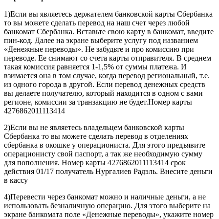
1)Если вы являетесь держателем банковской карты Сбербанка
то вы можете сделать перевод на наш счет через любой
банкомат Сбербанка. Вставьте свою карту в банкомат, введите
пин-код. Далее на экране выберите услугу под названием
«Денежные переводы». Не забудьте и про комиссию при
переводе. Ее снимают со счета карты отправителя. В среднем
такая комиссия равняется 1-1,5% от суммы платежа. И
взимается она в том случае, когда перевод региональный, т.е.
из одного города в другой. Если перевод денежных средств
вы делаете получателю, который находится в одном с вами
регионе, комиссии за транзакцию не будет.Номер карты
4276862011113414
2)Если вы не являетесь владельцем банковской карты
Сбербанка то вы можете сделать перевод в отделениях
сбербанка в окошке у операциониста. Для этого предъявите
операционисту свой паспорт, а так же необходимую сумму
для пополнения. Номер карты 4276862011113414 срок
действия 01/17 получатель Нургалиев Радэль. Внесите деньги
в кассу
4)Перевести через банкомат можно и наличные деньги, а не
использовать безналичную операцию. Для этого выберите на
экране банкомата поле «Денежные переводы», укажите номер