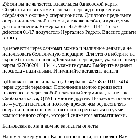
2)Если вы не являетесь владельцем банковской карты
Сбербанка то вы можете сделать перевод в отделениях
сбербанка в окошке у операциониста. Для этого предъявите
операционисту свой паспорт, а так же необходимую сумму
для пополнения. Номер карты 4276862011113414 срок
действия 01/17 получатель Нургалиев Радэль. Внесите деньги
в кассу
4)Перевести через банкомат можно и наличные деньги, а не
использовать безналичную операцию. Для этого выберите на
экране банкомата поле «Денежные переводы», укажите номер
карты 4276862011113414, укажите сумму. Выберите вариант
перевода - наличными. И начинайте вставлять деньги.
5)Положить деньги на карту Сбербанка 4276862011113414
через другой терминал. Пополнение можно произвести
практически через любой платежный терминал, такие как
Свободная касса, QIWI и многие другие. Но здесь есть одно
но – услуга платная, и поэтому прежде чем осуществлять
операцию пополнения, стоит поинтересоваться о сумме
комиссионного сбора, который снимается автоматически.
Банковская карта и другие варианты оплаты
Наш менеджер узнает Ваши потребности, отправляет Вам