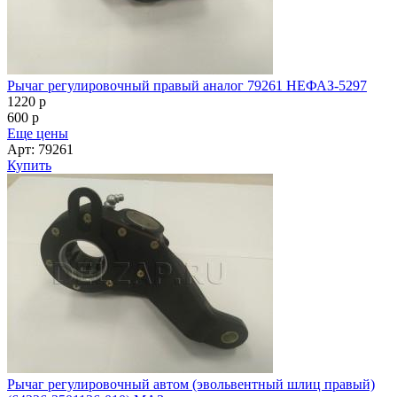
Рычаг регулировочный правый аналог 79261 НЕФАЗ-5297
1220
p
600
p
Еще цены
Арт: 79261
Купить
Рычаг регулировочный автом (эвольвентный шлиц правый)