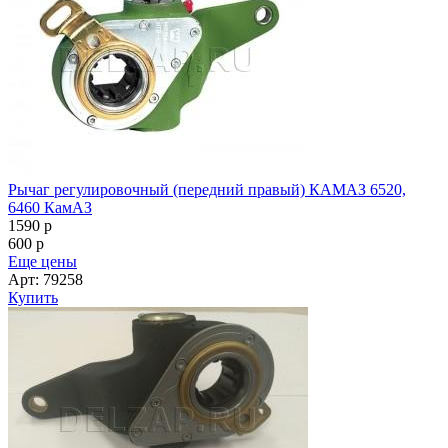
Рычаг регулировочный (передний правый) КАМАЗ 6520,
6460 КамАЗ
1590
p
600
p
Еще цены
Арт: 79258
Купить