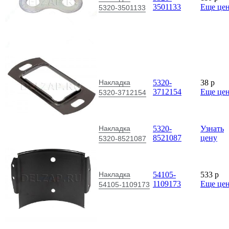
3501133
Еще це
5320-3501133
Накладка
5320-
38
p
3712154
Еще це
5320-3712154
Накладка
5320-
Узнать
8521087
цену
5320-8521087
Накладка
54105-
533
p
1109173
Еще це
54105-1109173