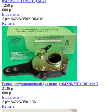
(64226-3501136-010) МАЗ
1250
p
600
p
Еще цены
Арт: 64226-3502136-010
Купить
Рычаг регулировочный (уз.шлиц) (64226-3501136) МАЗ
2136
p
600
p
Еще цены
Арт: 64226-3501136
Купить