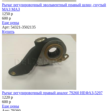
Рычаг регулировочный эвольвентный правый шлиц ,гнутый
МАЗ МАЗ
1250
p
600
p
Еще цены
Арт: 54321-3502135
Купить
Рычаг регулировочный правый аналог 79260 НЕФАЗ-5297
1220
p
600
p
Еще цены
Арт: 79260