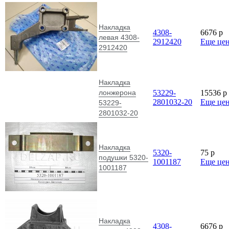
Накладка
4308-
6676
p
левая 4308-
2912420
Еще це
2912420
Накладка
лонжерона
53229-
15536
p
2801032-20
Еще це
53229-
2801032-20
Накладка
5320-
75
p
подушки 5320-
1001187
Еще це
1001187
Накладка
4308-
6676
p