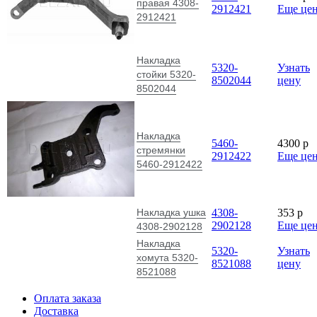
правая 4308-
2912421
Еще це
2912421
Накладка
5320-
Узнать
стойки 5320-
8502044
цену
8502044
Накладка
5460-
4300
p
стремянки
2912422
Еще це
5460-2912422
Накладка ушка
4308-
353
p
2902128
Еще це
4308-2902128
Накладка
5320-
Узнать
хомута 5320-
8521088
цену
8521088
Оплата заказа
Доставка