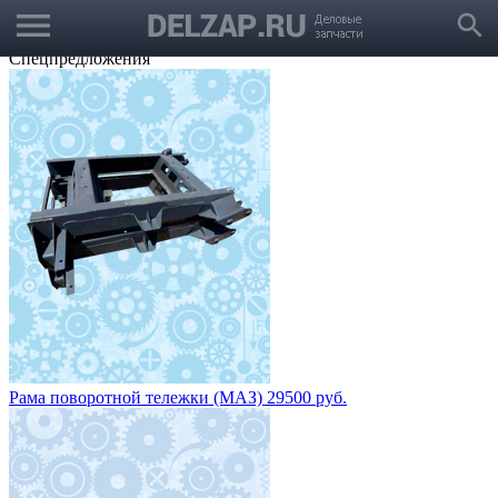
menu
Выбрать город
search
Корзина
Заказать звонок
Спецпредложения
Рама поворотной тележки (МАЗ) 29500 руб.