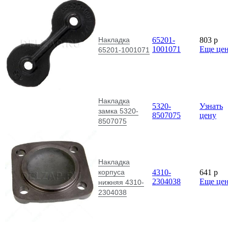
Накладка
65201-
803
p
1001071
Еще це
65201-1001071
Накладка
5320-
Узнать
замка 5320-
8507075
цену
8507075
Накладка
корпуса
4310-
641
p
2304038
Еще це
нижняя 4310-
2304038