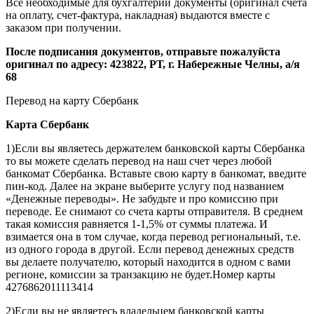
Все необходимые для бухгалтерии документы (оригинал счета
на оплату, счет-фактура, накладная) выдаются вместе с
заказом при получении.
После подписания документов, отправьте пожалуйста
оригинал по адресу: 423822, РТ, г. Набережные Челны, а/я
68
Перевод на карту Сбербанк
Карта
Сбербанк
1)Если вы являетесь держателем банковской карты Сбербанка
то вы можете сделать перевод на наш счет через любой
банкомат Сбербанка. Вставьте свою карту в банкомат, введите
пин-код. Далее на экране выберите услугу под названием
«Денежные переводы». Не забудьте и про комиссию при
переводе. Ее снимают со счета карты отправителя. В среднем
такая комиссия равняется 1-1,5% от суммы платежа. И
взимается она в том случае, когда перевод региональный, т.е.
из одного города в другой. Если перевод денежных средств
вы делаете получателю, который находится в одном с вами
регионе, комиссии за транзакцию не будет.Номер карты
4276862011113414
2)Если вы не являетесь владельцем банковской карты