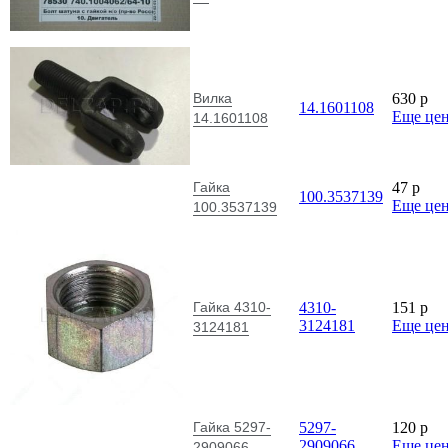
Вилка
630
p
14.1601108
Еще це
14.1601108
Гайка
47
p
100.3537139
Еще це
100.3537139
Гайка 4310-
4310-
151
p
3124181
Еще це
3124181
Гайка 5297-
5297-
120
p
2909066
Еще це
2909066