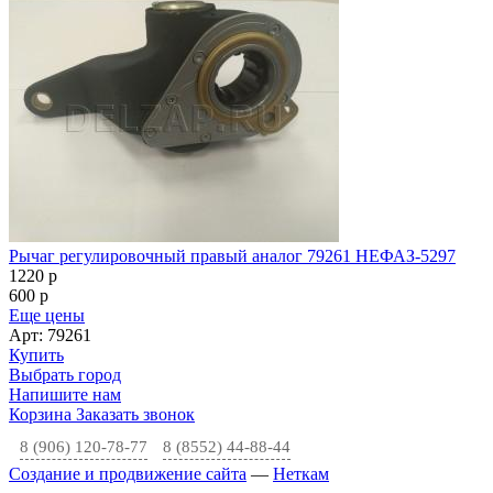
Рычаг регулировочный правый аналог 79261 НЕФАЗ-5297
1220
p
600
p
Еще цены
Арт: 79261
Купить
Выбрать город
Напишите нам
Корзина
Заказать звонок
8 (906) 120-78-77
8 (8552) 44-88-44
Создание и продвижение сайта
—
Неткам