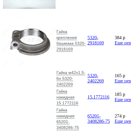
Гайка
крепления
5320-
384
p
2918169
Еще це
башмака 5320-
2918169
Гайка м42х1,5-
5320-
165
p
6н 5320-
2402269
Еще це
2402269
Гайка
185
p
15.1772116
накидная
Еще це
15.1772116
Гайка
накидная
65201-
274
p
3408286-75
Еще це
65201-
3408286-75