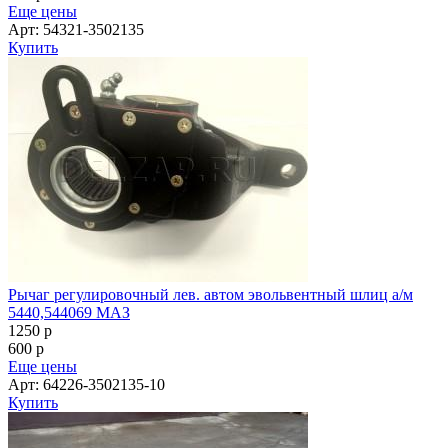
Еще цены
Арт: 54321-3502135
Купить
Рычаг регулировочный лев. автом эвольвентный шлиц а/м
5440,544069 МАЗ
1250
p
600
p
Еще цены
Арт: 64226-3502135-10
Купить