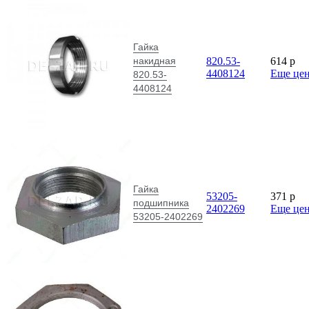
Гайка
накидная
820.53-
614
p
4408124
Еще це
820.53-
4408124
Гайка
53205-
371
p
подшипника
2402269
Еще це
53205-2402269