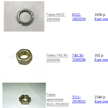
Гайка 6522-
6522-
1650
p
1802050
Еще це
1802050
Гайка 740.30-
740.30-
102
p
3509296
Еще це
3509296
Гайка
5511-
2340
p
крепления
2919032
Еще це
5511-2919032