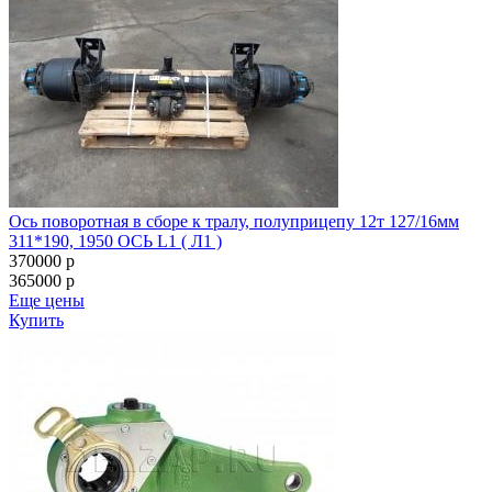
Ось поворотная в сборе к тралу, полуприцепу 12т 127/16мм
311*190, 1950 ОСЬ L1 ( Л1 )
370000
p
365000
p
Еще цены
Купить