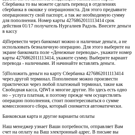
Сбербанка то вы можете сделать перевод в отделениях
сбербанка в окошке у операциониста. Для этого предъявите
операционисту свой паспорт, а так же необходимую сумму
для пополнения. Номер карты 4276862011113414 срок
действия 01/17 получатель Нургалиев Радэль. Внесите деньги
в кассу
4)Перевести через банкомат можно и наличные деньги, а не
использовать безналичную операцию. Для этого выберите на
экране банкомата поле «Денежные переводы», укажите номер
карты 4276862011113414, укажите сумму. Выберите вариант
перевода - наличными. И начинайте вставлять деньги.
5)Положить деньги на карту Сбербанка 4276862011113414
через другой терминал. Пополнение можно произвести
практически через любой платежный терминал, такие как
Свободная касса, QIWI и многие другие. Но здесь есть одно
но – услуга платная, и поэтому прежде чем осуществлять
операцию пополнения, стоит поинтересоваться о сумме
комиссионного сбора, который снимается автоматически.
Банковская карта и другие варианты оплаты
Наш менеджер узнает Ваши потребности, отправляет Вам
счет на оплату на Ваш электронный адрес. В письме вы