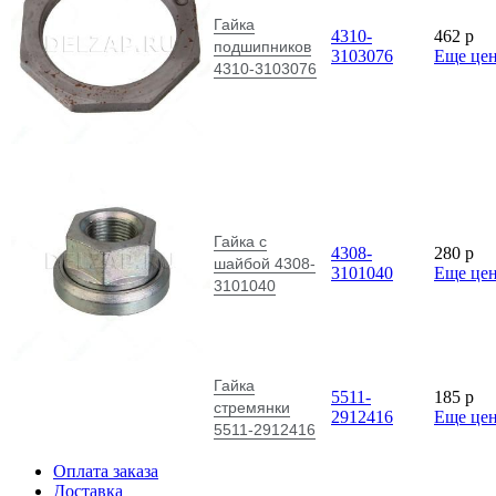
Гайка
4310-
462
p
подшипников
3103076
Еще це
4310-3103076
Гайка с
4308-
280
p
шайбой 4308-
3101040
Еще це
3101040
Гайка
5511-
185
p
стремянки
2912416
Еще це
5511-2912416
Оплата заказа
Доставка