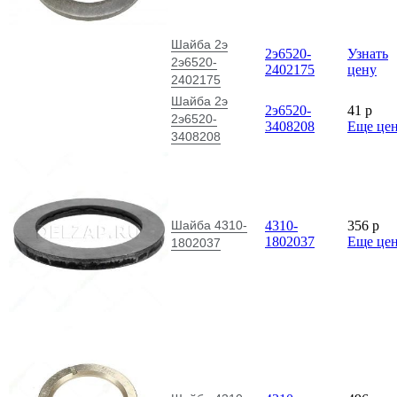
Шайба 2э
2э6520-
Узнать
2э6520-
2402175
цену
2402175
Шайба 2э
2э6520-
41
p
2э6520-
3408208
Еще це
3408208
Шайба 4310-
4310-
356
p
1802037
Еще це
1802037