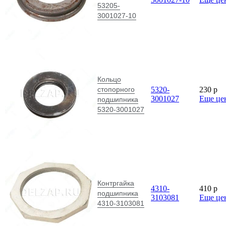
53205-
3001027-10
Кольцо
стопорного
5320-
230
p
3001027
Еще це
подшипника
5320-3001027
Контргайка
4310-
410
p
подшипника
3103081
Еще це
4310-3103081