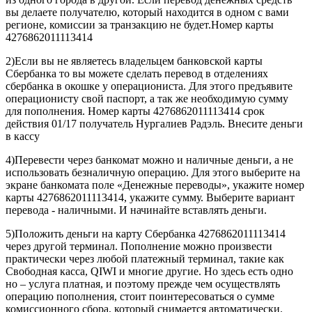
вы делаете получателю, который находится в одном с вами
регионе, комиссии за транзакцию не будет.Номер карты
4276862011113414
2)Если вы не являетесь владельцем банковской карты
Сбербанка то вы можете сделать перевод в отделениях
сбербанка в окошке у операциониста. Для этого предъявите
операционисту свой паспорт, а так же необходимую сумму
для пополнения. Номер карты 4276862011113414 срок
действия 01/17 получатель Нургалиев Радэль. Внесите деньги
в кассу
4)Перевести через банкомат можно и наличные деньги, а не
использовать безналичную операцию. Для этого выберите на
экране банкомата поле «Денежные переводы», укажите номер
карты 4276862011113414, укажите сумму. Выберите вариант
перевода - наличными. И начинайте вставлять деньги.
5)Положить деньги на карту Сбербанка 4276862011113414
через другой терминал. Пополнение можно произвести
практически через любой платежный терминал, такие как
Свободная касса, QIWI и многие другие. Но здесь есть одно
но – услуга платная, и поэтому прежде чем осуществлять
операцию пополнения, стоит поинтересоваться о сумме
комиссионного сбора, который снимается автоматически.