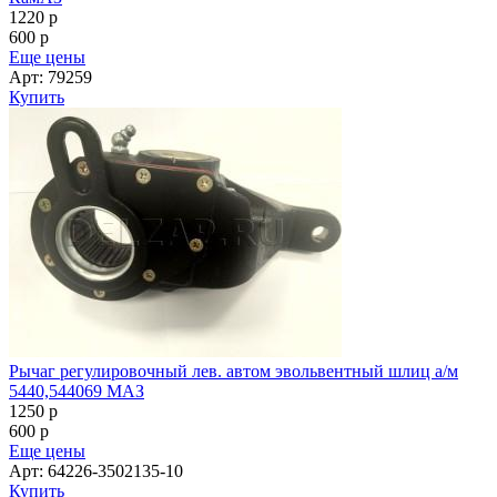
1220
p
600
p
Еще цены
Арт: 79259
Купить
Рычаг регулировочный лев. автом эвольвентный шлиц а/м
5440,544069 МАЗ
1250
p
600
p
Еще цены
Арт: 64226-3502135-10
Купить