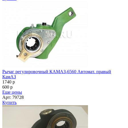
Рычаг регулировочный КАМАЗ-6560 Автомат. правый
КамАЗ
1740
p
600
p
Еще цены
Арт: 79728
Купить