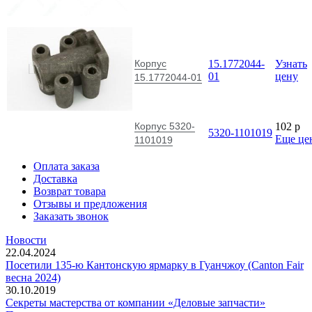
Корпус
15.1772044-
Узнать
01
цену
15.1772044-01
Корпус 5320-
102
p
5320-1101019
Еще це
1101019
Оплата заказа
Доставка
Возврат товара
Отзывы и предложения
Заказать звонок
Новости
22.04.2024
Посетили 135-ю Кантонскую ярмарку в Гуанчжоу (Canton Fair
весна 2024)
30.10.2019
Секреты мастерства от компании «Деловые запчасти»