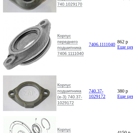
740.1029170
Корпус
переднего
862
p
7406.1111040
Еще це
подшипника
7406.1111040
Корпус
подшипника
740.37-
380
p
1029172
Еще це
(е-3) 740.37-
1029172
Корпус
4150
p