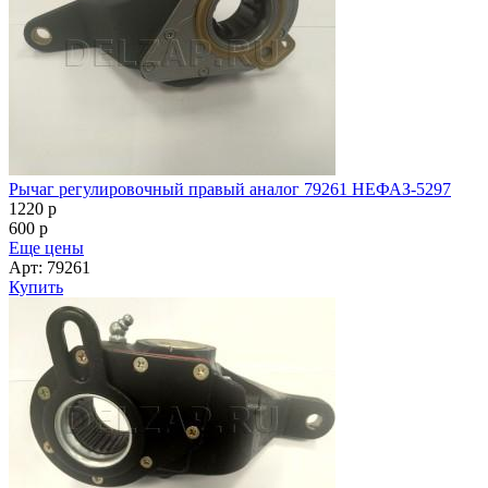
Рычаг регулировочный правый аналог 79261 НЕФАЗ-5297
1220
p
600
p
Еще цены
Арт: 79261
Купить