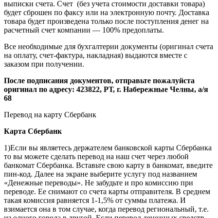
выписки счета. Счет (без учета стоимости доставки товара)
будет сброшен по факсу или на электронную почту. Доставка
товара будет произведена только после поступления денег на
расчетный счет компании — 100% предоплаты.
Все необходимые для бухгалтерии документы (оригинал счета
на оплату, счет-фактура, накладная) выдаются вместе с
заказом при получении.
После подписания документов, отправьте пожалуйста
оригинал по адресу: 423822, РТ, г. Набережные Челны, а/я
68
Перевод на карту Сбербанк
Карта
Сбербанк
1)Если вы являетесь держателем банковской карты Сбербанка
то вы можете сделать перевод на наш счет через любой
банкомат Сбербанка. Вставьте свою карту в банкомат, введите
пин-код. Далее на экране выберите услугу под названием
«Денежные переводы». Не забудьте и про комиссию при
переводе. Ее снимают со счета карты отправителя. В среднем
такая комиссия равняется 1-1,5% от суммы платежа. И
взимается она в том случае, когда перевод региональный, т.е.
из одного города в другой. Если перевод денежных средств