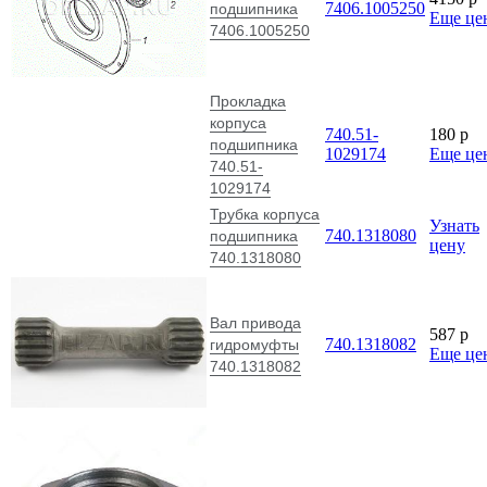
7406.1005250
подшипника
Еще це
7406.1005250
Прокладка
корпуса
740.51-
180
p
подшипника
1029174
Еще це
740.51-
1029174
Трубка корпуса
Узнать
740.1318080
подшипника
цену
740.1318080
Вал привода
587
p
740.1318082
гидромуфты
Еще це
740.1318082