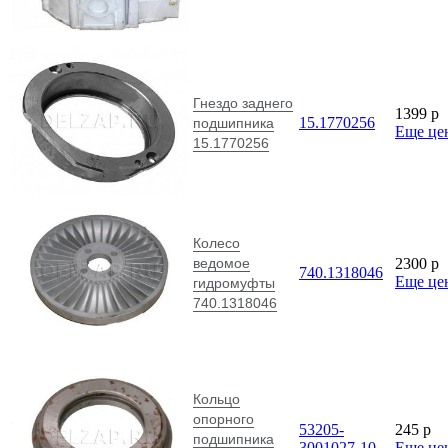
Гнездо заднего
1399
p
15.1770256
подшипника
Еще це
15.1770256
Колесо
ведомое
2300
p
740.1318046
Еще це
гидромуфты
740.1318046
Кольцо
опорного
53205-
245
p
подшипника
3001027-10
Еще це