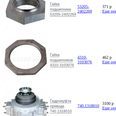
Гайка
53205-
371
p
подшипника
2402269
Еще це
53205-2402269
Гайка
4310-
462
p
подшипников
3103076
Еще це
4310-3103076
Гидромуфта
3100
p
740.1318010
привода
Еще це
740.1318010