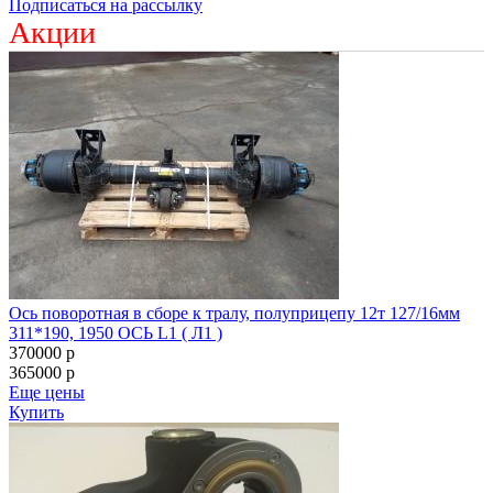
Подписаться на рассылку
Акции
Ось поворотная в сборе к тралу, полуприцепу 12т 127/16мм
311*190, 1950 ОСЬ L1 ( Л1 )
370000
p
365000
p
Еще цены
Купить