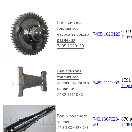
Вал привода
топливного
6169
7405.1029120
насоса высокого
Еще 
давления
7405.1029120
Вал привода
топливного
1591
7482.1111053
насоса высокого
Еще 
давления
7482.1111053
Валик водяного
740.1307023-
870
p
насоса
20
Еще 
740.1307023-20