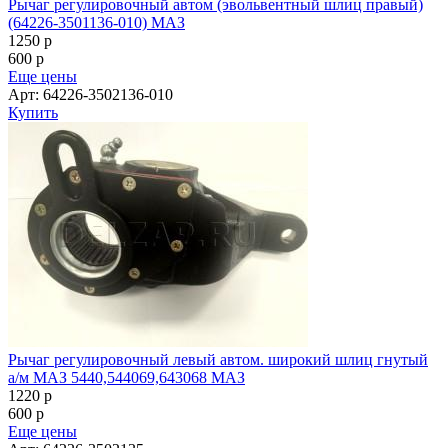
Рычаг регулировочный автом (эвольвентный шлиц правый)
(64226-3501136-010) МАЗ
1250
p
600
p
Еще цены
Арт: 64226-3502136-010
Купить
Рычаг регулировочный левый автом. широкий шлиц гнутый
а/м МАЗ 5440,544069,643068 МАЗ
1220
p
600
p
Еще цены