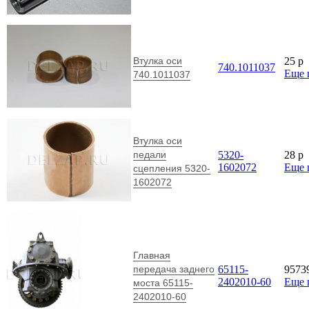
Втулка оси
25
p
740.1011037
Еще 
740.1011037
Втулка оси
педали
5320-
28
p
1602072
Еще 
сцепления 5320-
1602072
Главная
передача заднего
65115-
9573
2402010-60
Еще 
моста 65115-
2402010-60