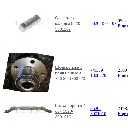
Ось ролика
95
p
5320-3501107
колодки 5320-
Еще 
3501107
Шкив ролика с
740.39-
2100
подшипником
1308220
Еще 
740.39-1308220
Балка передней
6520-
2498
оси 6520-
3001010
Еще 
3001010