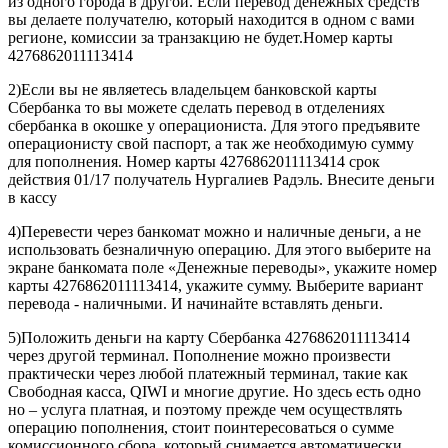
из одного города в другой. Если перевод денежных средств
вы делаете получателю, который находится в одном с вами
регионе, комиссии за транзакцию не будет.Номер карты
4276862011113414
2)Если вы не являетесь владельцем банковской карты
Сбербанка то вы можете сделать перевод в отделениях
сбербанка в окошке у операциониста. Для этого предъявите
операционисту свой паспорт, а так же необходимую сумму
для пополнения. Номер карты 4276862011113414 срок
действия 01/17 получатель Нургалиев Радэль. Внесите деньги
в кассу
4)Перевести через банкомат можно и наличные деньги, а не
использовать безналичную операцию. Для этого выберите на
экране банкомата поле «Денежные переводы», укажите номер
карты 4276862011113414, укажите сумму. Выберите вариант
перевода - наличными. И начинайте вставлять деньги.
5)Положить деньги на карту Сбербанка 4276862011113414
через другой терминал. Пополнение можно произвести
практически через любой платежный терминал, такие как
Свободная касса, QIWI и многие другие. Но здесь есть одно
но – услуга платная, и поэтому прежде чем осуществлять
операцию пополнения, стоит поинтересоваться о сумме
комиссионного сбора, который снимается автоматически.