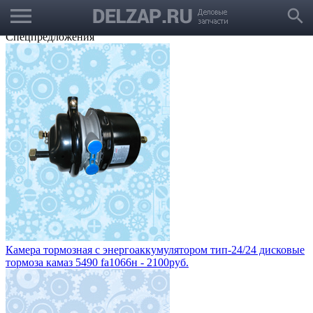
menu
Выбрать город
search
Корзина
Заказать звонок
Спецпредложения
Камера тормозная с энергоаккумулятором тип-24/24 дисковые
тормоза камаз 5490 fa1066н - 2100руб.