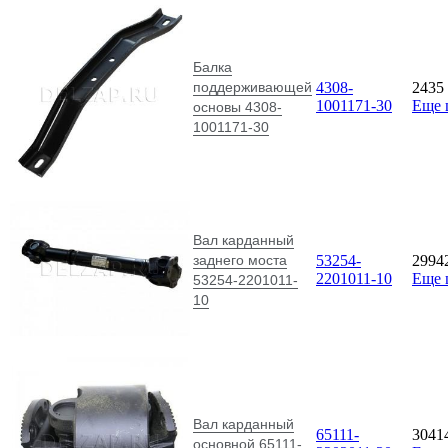
Балка
поддерживающей
4308-
2435
1001171-30
Еще 
основы 4308-
1001171-30
Вал карданный
заднего моста
53254-
2994
2201011-10
Еще 
53254-2201011-
10
Вал карданный
65111-
3041
основной 65111-