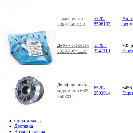
Гнездо доски
5320-
Узна
8508133
цену
5320-8508133
Датчик скорости
53205-
905
p
3541110
Еще 
53205-3541110
Дифференциал
6520-
6456
задн.моста 6520-
2503014
Еще 
2503014
Оплата заказа
Доставка
Возврат товара