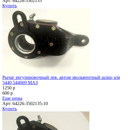
Арт: 64226-3502135
Купить
Рычаг регулировочный лев. автом эвольвентный шлиц а/м
5440,544069 МАЗ
1250
p
600
p
Еще цены
Арт: 64226-3502135-10
Купить