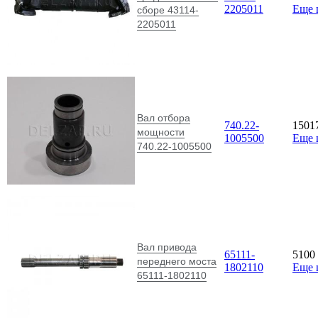
2205011
Еще 
сборе 43114-
2205011
Вал отбора
740.22-
1501
мощности
1005500
Еще 
740.22-1005500
Вал привода
65111-
5100
переднего моста
1802110
Еще 
65111-1802110