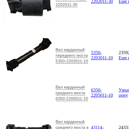
2202011-30
Еще 
2202011-30
Вал карданный
5350-
2359
переднего моста
2203011-10
Еще 
5350-2203011-10
Вал карданный
6350-
Узна
среднего моста
2205011-10
цену
6350-2205011-10
Вал карданный
среднего моста в
43114-
2433