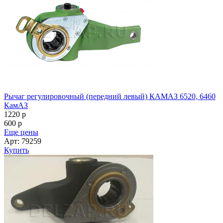
Рычаг регулировочный (передний левый) КАМАЗ 6520, 6460
КамАЗ
1220
p
600
p
Еще цены
Арт: 79259
Купить