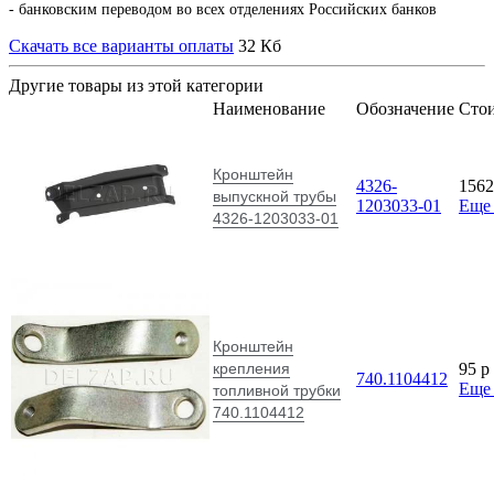
- банковским переводом во всех отделениях Российских банков
Скачать все варианты оплаты
32 Кб
Другие товары из этой категории
Наименование
Обозначение
Сто
Кронштейн
4326-
156
выпускной трубы
1203033-01
Еще
4326-1203033-01
Кронштейн
крепления
95
p
740.1104412
Еще
топливной трубки
740.1104412