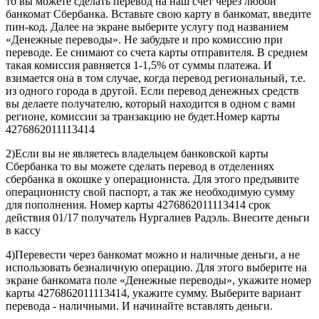
то вы можете сделать перевод на наш счет через любой
банкомат Сбербанка. Вставьте свою карту в банкомат, введите
пин-код. Далее на экране выберите услугу под названием
«Денежные переводы». Не забудьте и про комиссию при
переводе. Ее снимают со счета карты отправителя. В среднем
такая комиссия равняется 1-1,5% от суммы платежа. И
взимается она в том случае, когда перевод региональный, т.е.
из одного города в другой. Если перевод денежных средств
вы делаете получателю, который находится в одном с вами
регионе, комиссии за транзакцию не будет.Номер карты
4276862011113414
2)Если вы не являетесь владельцем банковской карты
Сбербанка то вы можете сделать перевод в отделениях
сбербанка в окошке у операциониста. Для этого предъявите
операционисту свой паспорт, а так же необходимую сумму
для пополнения. Номер карты 4276862011113414 срок
действия 01/17 получатель Нургалиев Радэль. Внесите деньги
в кассу
4)Перевести через банкомат можно и наличные деньги, а не
использовать безналичную операцию. Для этого выберите на
экране банкомата поле «Денежные переводы», укажите номер
карты 4276862011113414, укажите сумму. Выберите вариант
перевода - наличными. И начинайте вставлять деньги.