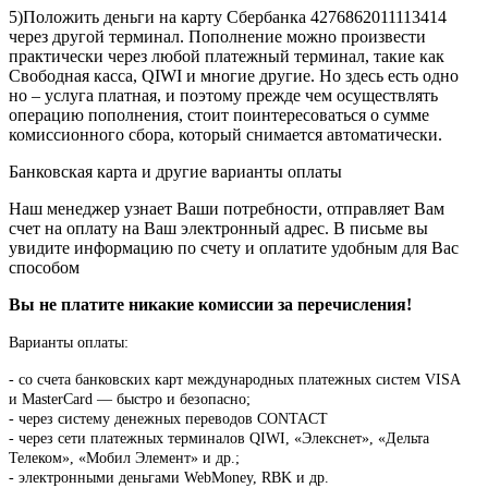
5)Положить деньги на карту Сбербанка 4276862011113414
через другой терминал. Пополнение можно произвести
практически через любой платежный терминал, такие как
Свободная касса, QIWI и многие другие. Но здесь есть одно
но – услуга платная, и поэтому прежде чем осуществлять
операцию пополнения, стоит поинтересоваться о сумме
комиссионного сбора, который снимается автоматически.
Банковская карта и другие варианты оплаты
Наш менеджер узнает Ваши потребности, отправляет Вам
счет на оплату на Ваш электронный адрес. В письме вы
увидите информацию по счету и оплатите удобным для Вас
способом
Вы не платите никакие комиссии за перечисления!
Варианты оплаты:
-
со счета банковских карт международных платежных систем VISA
и MasterCard — быстро и безопасно;
- через систему денежных переводов CONTACT
- через сети платежных терминалов QIWI, «Элекснет», «Дельта
Телеком», «Мобил Элемент» и др.;
- электронными деньгами WebMoney, RBK и др.