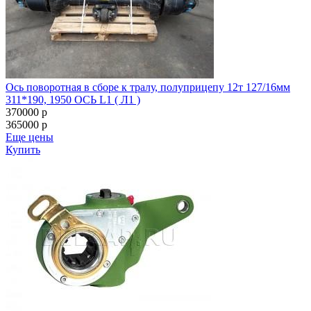
Ось поворотная в сборе к тралу, полуприцепу 12т 127/16мм
311*190, 1950 ОСЬ L1 ( Л1 )
370000
p
365000
p
Еще цены
Купить