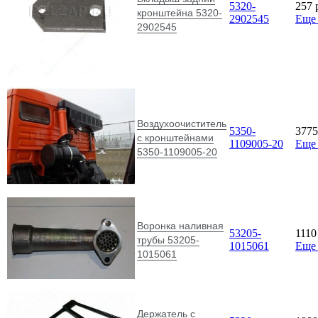
5320-
257
кронштейна 5320-
2902545
Еще
2902545
Воздухоочиститель
5350-
377
с кронштейнами
1109005-20
Еще
5350-1109005-20
Воронка наливная
53205-
111
трубы 53205-
1015061
Еще
1015061
Держатель с