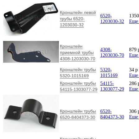
Кронштейн левой
6520-
135
трубы 6520-
1203030-32
Еще
1203030-32
Кронштейн
4308-
879
приемной трубы
1203030-70
Еще
4308-1203030-70
Кронштейн трубы
5320-
34
p
1015169
Еще
5320-1015169
Кронштейн трубы
54115-
286
1303077-29
Еще
54115-1303077-29
Кронштейн трубы
6520-
306
8404373-30
Еще
6520-8404373-30
Кронштейн трубы