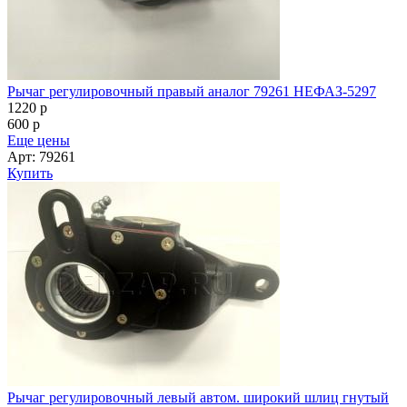
Рычаг регулировочный правый аналог 79261 НЕФАЗ-5297
1220
p
600
p
Еще цены
Арт: 79261
Купить
Рычаг регулировочный левый автом. широкий шлиц гнутый