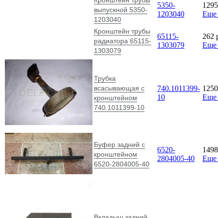
5350-
129
выпускной 5350-
1203040
Еще
1203040
Кронштейн трубы
65115-
262
радиатора 65115-
1303079
Еще
1303079
Трубка
всасывающая с
740.1011399-
125
10
Еще
кронштейном
740.1011399-10
Буфер задний с
6520-
149
кронштейном
2804005-40
Еще
6520-2804005-40
Вкладыш задний