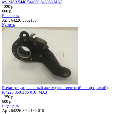
а/м МАЗ 5440,544069,643068 МАЗ
1220
p
600
p
Еще цены
Арт: 64226-3502135
Купить
Рычаг регулировочный автом (эвольвентный шлиц правый)
(64226-3501136-010) МАЗ
1250
p
600
p
Еще цены
Арт: 64226-3502136-010