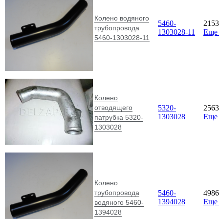
Колено водяного
5460-
215
трубопровода
1303028-11
Еще
5460-1303028-11
Колено
отводящего
5320-
256
1303028
Еще
патрубка 5320-
1303028
Колено
трубопровода
5460-
498
1394028
Еще
водяного 5460-
1394028