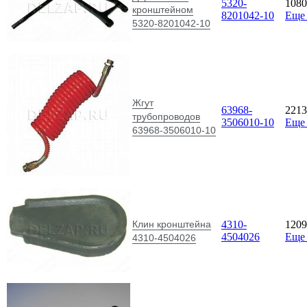
5320-
108
кронштейном
8201042-10
Еще
5320-8201042-10
Жгут
63968-
221
трубопроводов
3506010-10
Еще
63968-3506010-10
Клин кронштейна
4310-
120
4504026
Еще
4310-4504026