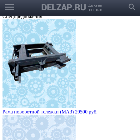
menu
Выбрать город
search
Корзина
Заказать звонок
Спецпредложения
Рама поворотной тележки (МАЗ) 29500 руб.