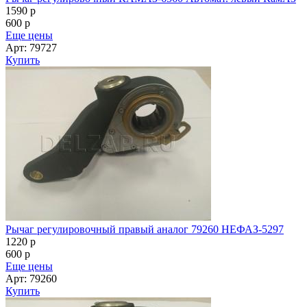
1590
p
600
p
Еще цены
Арт: 79727
Купить
Рычаг регулировочный правый аналог 79260 НЕФАЗ-5297
1220
p
600
p
Еще цены
Арт: 79260
Купить