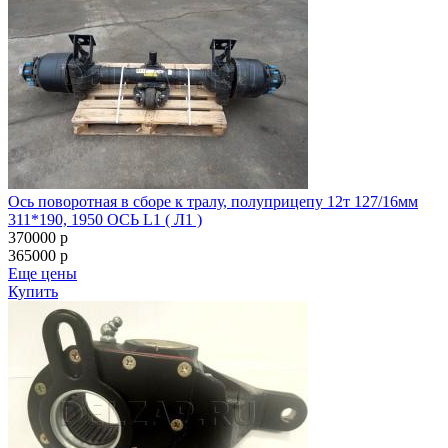
Ось поворотная в сборе к тралу, полуприцепу 12т 127/16мм
311*190, 1950 ОСЬ L1 ( Л1 )
370000
p
365000
p
Еще цены
Купить