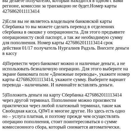
вы делаете получателю, который находится в одном с вами
регионе, комиссии за транзакцию не будет.Номер карты
4276862011113414
2)Если вы не являетесь владельцем банковской карты
Сбербанка то вы можете сделать перевод в отделениях
сбербанка в окошке у операциониста. Для этого предъявите
операционисту свой паспорт, а так же необходимую сумму
для пополнения. Номер карты 4276862011113414 срок
действия 01/17 получатель Нургалиев Радэль. Внесите деньги
в кассу
4)Перевести через банкомат можно и наличные деньги, а не
использовать безналичную операцию. Для этого выберите на
экране банкомата поле «Денежные переводы», укажите номер
карты 4276862011113414, укажите сумму. Выберите вариант
перевода - наличными. И начинайте вставлять деньги.
5)Положить деньги на карту Сбербанка 4276862011113414
через другой терминал. Пополнение можно произвести
практически через любой платежный терминал, такие как
Свободная касса, QIWI и многие другие. Но здесь есть одно
но – услуга платная, и поэтому прежде чем осуществлять
операцию пополнения, стоит поинтересоваться о сумме
комиссионного сбора, который снимается автоматически.