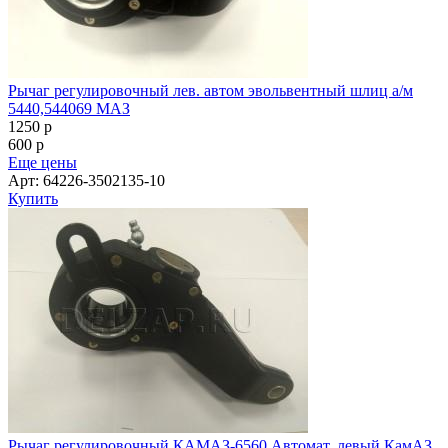
Рычаг регулировочный лев. автом эвольвентный шлиц а/м
5440,544069 МАЗ
1250
p
600
p
Еще цены
Арт: 64226-3502135-10
Купить
Рычаг регулировочный КАМАЗ-6560 Автомат. левый КамАЗ