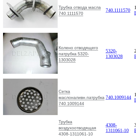
Трубка отвода масла
740.1111570
740.1111570
Колено отводящего
5320-
патрубка 5320-
1303028
1303028
Сетка
740.1009144
маслоналивн.патрубка
740.1009144
Трубка
4308-
воздухоотводящая
1311061-10
4308-1311061-10