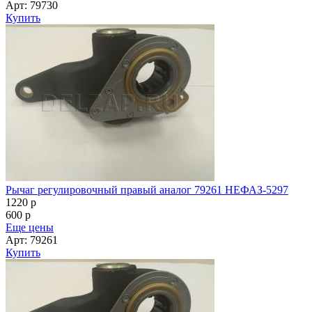
Арт: 79730
Купить
Рычаг регулировочный правый аналог 79261 НЕФАЗ-5297
1220
p
600
p
Еще цены
Арт: 79261
Купить