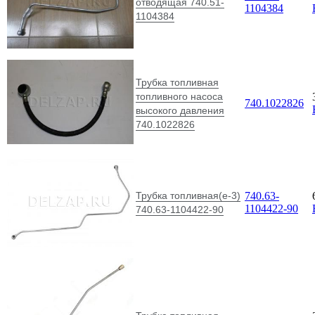
отводящая 740.51-
1104384
1104384
Трубка топливная
топливного насоса
740.1022826
высокого давления
740.1022826
Трубка топливная(е-3)
740.63-
1104422-90
740.63-1104422-90