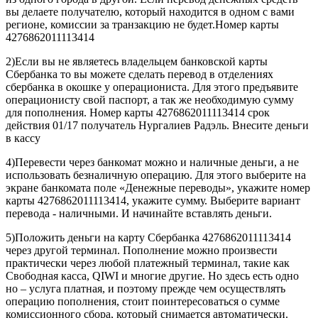
вы делаете получателю, который находится в одном с вами
регионе, комиссии за транзакцию не будет.Номер карты
4276862011113414
2)Если вы не являетесь владельцем банковской карты
Сбербанка то вы можете сделать перевод в отделениях
сбербанка в окошке у операциониста. Для этого предъявите
операционисту свой паспорт, а так же необходимую сумму
для пополнения. Номер карты 4276862011113414 срок
действия 01/17 получатель Нургалиев Радэль. Внесите деньги
в кассу
4)Перевести через банкомат можно и наличные деньги, а не
использовать безналичную операцию. Для этого выберите на
экране банкомата поле «Денежные переводы», укажите номер
карты 4276862011113414, укажите сумму. Выберите вариант
перевода - наличными. И начинайте вставлять деньги.
5)Положить деньги на карту Сбербанка 4276862011113414
через другой терминал. Пополнение можно произвести
практически через любой платежный терминал, такие как
Свободная касса, QIWI и многие другие. Но здесь есть одно
но – услуга платная, и поэтому прежде чем осуществлять
операцию пополнения, стоит поинтересоваться о сумме
комиссионного сбора, который снимается автоматически.