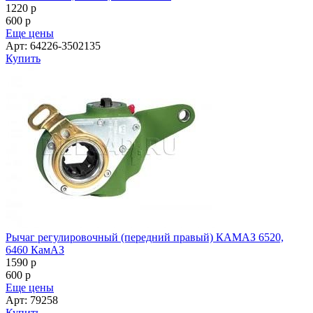
1220
p
600
p
Еще цены
Арт: 64226-3502135
Купить
Рычаг регулировочный (передний правый) КАМАЗ 6520,
6460 КамАЗ
1590
p
600
p
Еще цены
Арт: 79258
Купить