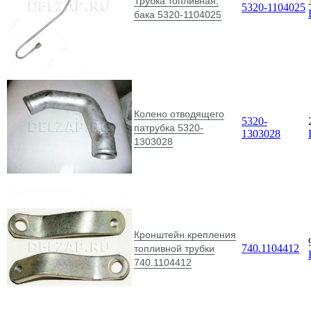
Трубка топливная,
5320-1104025
бака 5320-1104025
Колено отводящего
5320-
патрубка 5320-
1303028
1303028
Кронштейн крепления
740.1104412
топливной трубки
740.1104412