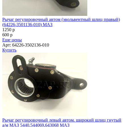
Рычаг регулировочный автом (эвольвентный шлиц правый)
(64226-3501136-010) МАЗ
1250
p
600
p
Еще цены
Арт: 64226-3502136-010
Купить
Рычаг регулировочный левый автом. широкий шлиц гнутый
а/м МАЗ 5440,544069,643068 МАЗ