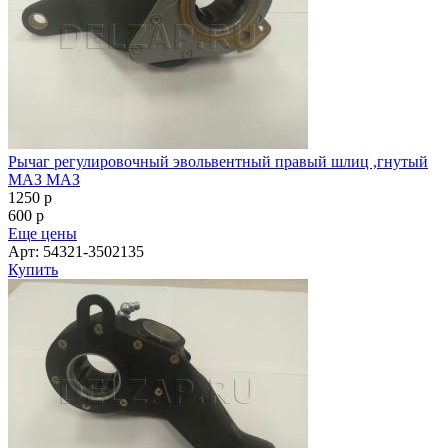
Рычаг регулировочный эвольвентный правый шлиц ,гнутый
МАЗ МАЗ
1250
p
600
p
Еще цены
Арт: 54321-3502135
Купить