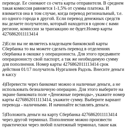
переводе. Ее снимают со счета карты отправителя. В среднем
такая комиссия равняется 1-1,5% от суммы платежа. И
взимается она в том случае, когда перевод региональный, т.е.
из одного города в другой. Если перевод денежных средств
вы делаете получателю, который находится в одном с вами
регионе, комиссии за транзакцию не будет.Номер карты
4276862011113414
2)Если вы не являетесь владельцем банковской карты
Сбербанка то вы можете сделать перевод в отделениях
сбербанка в окошке у операциониста. Для этого предъявите
операционисту свой паспорт, а так же необходимую сумму
для пополнения. Номер карты 4276862011113414 срок
действия 01/17 получатель Нургалиев Радэль. Внесите деньги
в кассу
4)Перевести через банкомат можно и наличные деньги, а не
использовать безналичную операцию. Для этого выберите на
экране банкомата поле «Денежные переводы», укажите номер
карты 4276862011113414, укажите сумму. Выберите вариант
перевода - наличными. И начинайте вставлять деньги.
5)Положить деньги на карту Сбербанка 4276862011113414
через другой терминал. Пополнение можно произвести
практически через любой платежный терминал, такие как