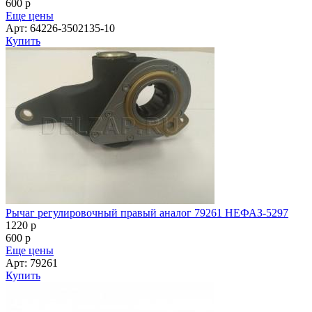
600
p
Еще цены
Арт: 64226-3502135-10
Купить
Рычаг регулировочный правый аналог 79261 НЕФАЗ-5297
1220
p
600
p
Еще цены
Арт: 79261
Купить