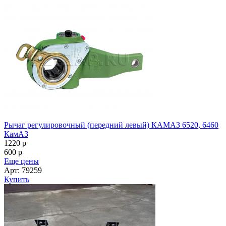
Рычаг регулировочный (передний левый) КАМАЗ 6520, 6460
КамАЗ
1220
p
600
p
Еще цены
Арт: 79259
Купить