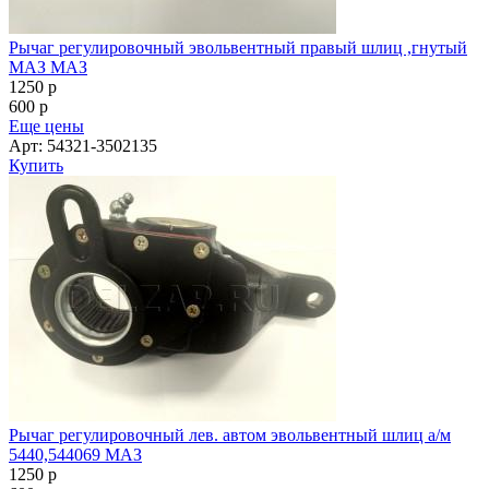
Рычаг регулировочный эвольвентный правый шлиц ,гнутый
МАЗ МАЗ
1250
p
600
p
Еще цены
Арт: 54321-3502135
Купить
Рычаг регулировочный лев. автом эвольвентный шлиц а/м
5440,544069 МАЗ
1250
p