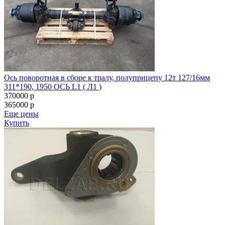
Ось поворотная в сборе к тралу, полуприцепу 12т 127/16мм
311*190, 1950 ОСЬ L1 ( Л1 )
370000
p
365000
p
Еще цены
Купить