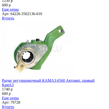
1250
p
600
p
Еще цены
Арт: 64226-3502136-010
Купить
Рычаг регулировочный КАМАЗ-6560 Автомат. правый
КамАЗ
1740
p
600
p
Еще цены
Арт: 79728
Купить