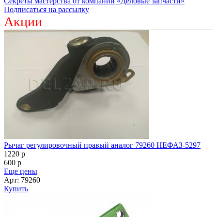
Секреты мастерства от компании «Деловые запчасти»
Подписаться на рассылку
Акции
Рычаг регулировочный правый аналог 79260 НЕФАЗ-5297
1220
p
600
p
Еще цены
Арт: 79260
Купить