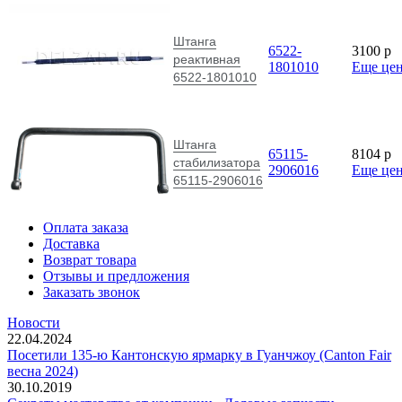
Штанга
6522-
3100
p
реактивная
1801010
Еще це
6522-1801010
Штанга
65115-
8104
p
стабилизатора
2906016
Еще це
65115-2906016
Оплата заказа
Доставка
Возврат товара
Отзывы и предложения
Заказать звонок
Новости
22.04.2024
Посетили 135-ю Кантонскую ярмарку в Гуанчжоу (Canton Fair
весна 2024)
30.10.2019