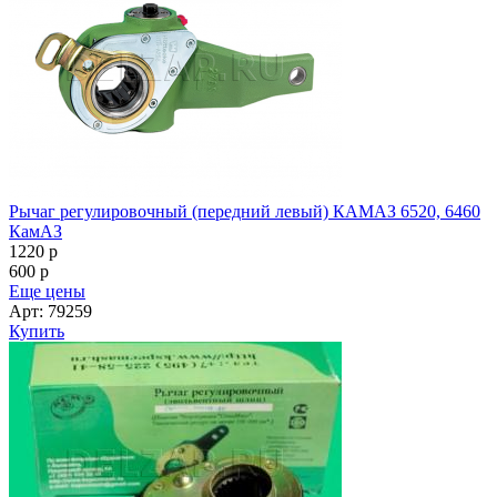
Рычаг регулировочный (передний левый) КАМАЗ 6520, 6460
КамАЗ
1220
p
600
p
Еще цены
Арт: 79259
Купить