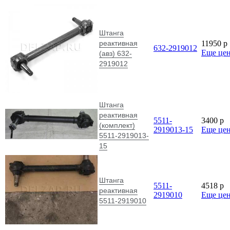
Штанга
реактивная
11950
p
632-2919012
Еще це
(авз) 632-
2919012
Штанга
реактивная
5511-
3400
p
(комплект)
2919013-15
Еще це
5511-2919013-
15
Штанга
5511-
4518
p
реактивная
2919010
Еще це
5511-2919010