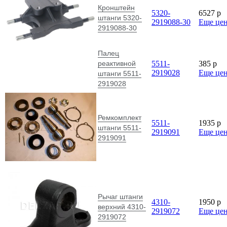
Кронштейн
5320-
6527
p
штанги 5320-
2919088-30
Еще це
2919088-30
Палец
реактивной
5511-
385
p
2919028
Еще це
штанги 5511-
2919028
Ремкомплект
5511-
1935
p
штанги 5511-
2919091
Еще це
2919091
Рычаг штанги
4310-
1950
p
верхний 4310-
2919072
Еще це
2919072