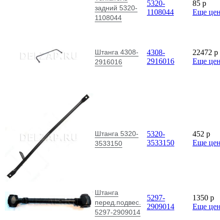
5320-
85
p
задний 5320-
1108044
Еще це
1108044
Штанга 4308-
4308-
22472
p
2916016
Еще це
2916016
Штанга 5320-
5320-
452
p
3533150
Еще це
3533150
Штанга
5297-
1350
p
перед.подвес.
2909014
Еще це
5297-2909014