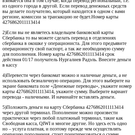
взимается она в том случае, когда перевод региональный, т.е.
из одного города в другой. Если перевод денежных средств
вы делаете получателю, который находится в одном с вами
регионе, комиссии за транзакцию не будет.Номер карты
4276862011113414
2)Если вы не являетесь владельцем банковской карты
Сбербанка то вы можете сделать перевод в отделениях
сбербанка в окошке у операциониста. Для этого предъявите
операционисту свой паспорт, а так же необходимую сумму
для пополнения. Номер карты 4276862011113414 срок
действия 01/17 получатель Нургалиев Радэль. Внесите деньги
в кассу
4)Перевести через банкомат можно и наличные деньги, а не
использовать безналичную операцию. Для этого выберите на
экране банкомата поле «Денежные переводы», укажите номер
карты 4276862011113414, укажите сумму. Выберите вариант
перевода - наличными. И начинайте вставлять деньги.
5)Положить деньги на карту Сбербанка 4276862011113414
через другой терминал. Пополнение можно произвести
практически через любой платежный терминал, такие как
Свободная касса, QIWI и многие другие. Но здесь есть одно
но – услуга платная, и поэтому прежде чем осуществлять
операцию пополнения, стоит поинтересоваться о сумме