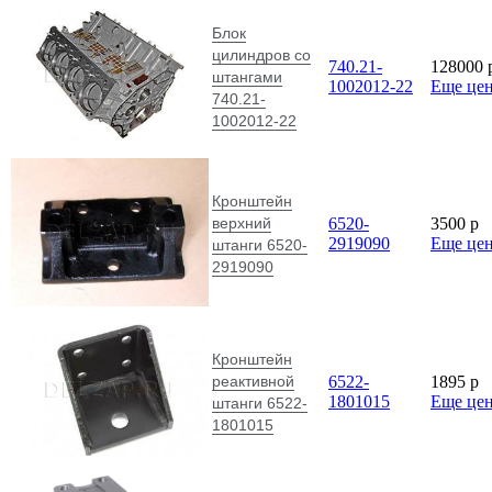
Блок
цилиндров cо
740.21-
128000
штангами
1002012-22
Еще це
740.21-
1002012-22
Кронштейн
верхний
6520-
3500
p
2919090
Еще це
штанги 6520-
2919090
Кронштейн
реактивной
6522-
1895
p
1801015
Еще це
штанги 6522-
1801015