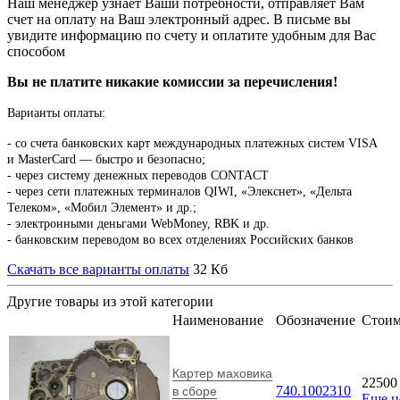
Наш менеджер узнает Ваши потребности, отправляет Вам
счет на оплату на Ваш электронный адрес. В письме вы
увидите информацию по счету и оплатите удобным для Вас
способом
Вы не платите никакие комиссии за перечисления!
Варианты оплаты:
-
со счета банковских карт международных платежных систем VISA
и MasterCard — быстро и безопасно;
- через систему денежных переводов CONTACT
- через сети платежных терминалов QIWI, «Элекснет», «Дельта
Телеком», «Мобил Элемент» и др.;
- электронными деньгами WebMoney, RBK и др.
- банковским переводом во всех отделениях Российских банков
Скачать все варианты оплаты
32 Кб
Другие товары из этой категории
Наименование
Обозначение
Стоим
Картер маховика
2250
740.1002310
в сборе
Еще 