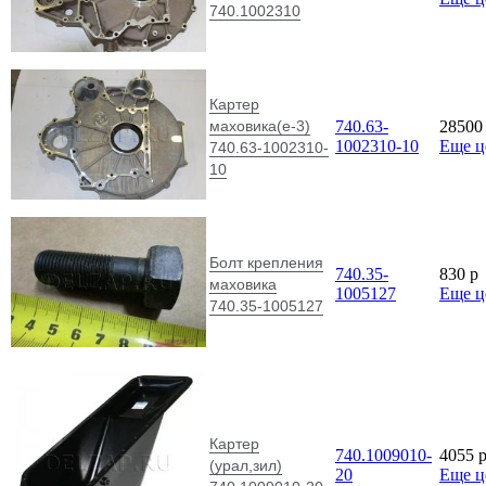
740.1002310
Картер
маховика(е-3)
740.63-
2850
1002310-10
Еще 
740.63-1002310-
10
Болт крепления
740.35-
830
p
маховика
1005127
Еще 
740.35-1005127
Картер
740.1009010-
4055
(урал,зил)
20
Еще 