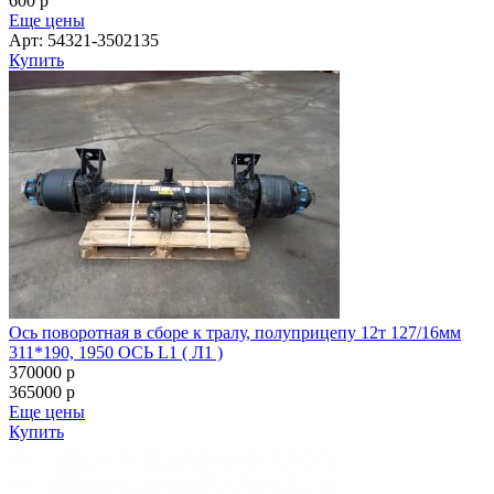
600
p
Еще цены
Арт: 54321-3502135
Купить
Ось поворотная в сборе к тралу, полуприцепу 12т 127/16мм
311*190, 1950 ОСЬ L1 ( Л1 )
370000
p
365000
p
Еще цены
Купить