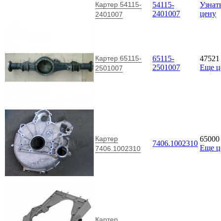
Картер 54115-
54115-
Узнат
2401007
цену
2401007
Картер 65115-
65115-
4752
2501007
Еще 
2501007
Картер
6500
7406.1002310
Еще 
7406.1002310
Картер