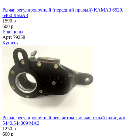
Рычаг регулировочный (передний правый) КАМАЗ 6520,
6460 КамАЗ
1590
p
600
p
Еще цены
Арт: 79258
Купить
Рычаг регулировочный лев. автом эвольвентный шлиц а/м
5440,544069 МАЗ
1250
p
600
p