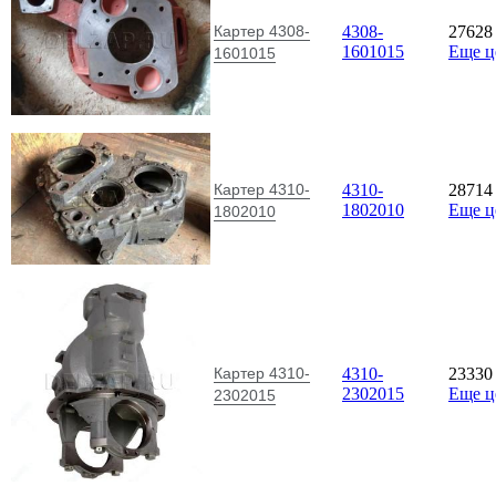
Картер 4308-
4308-
2762
1601015
Еще 
1601015
Картер 4310-
4310-
2871
1802010
Еще 
1802010
Картер 4310-
4310-
2333
2302015
Еще 
2302015