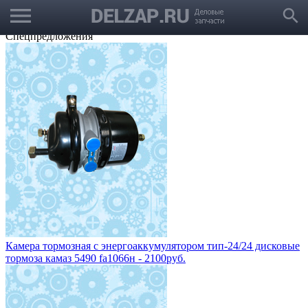
menu
Выбрать город
search
Корзина
Заказать звонок
Спецпредложения
Камера тормозная с энергоаккумулятором тип-24/24 дисковые
тормоза камаз 5490 fa1066н - 2100руб.