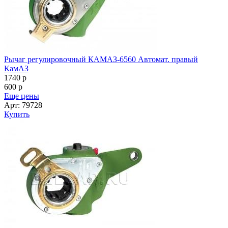
Рычаг регулировочный КАМАЗ-6560 Автомат. правый
КамАЗ
1740
p
600
p
Еще цены
Арт: 79728
Купить