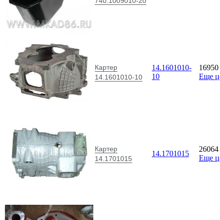
740.1009010-20
Картер
14.1601010-
1695
10
Еще 
14.1601010-10
Картер
2606
14.1701015
Еще 
14.1701015