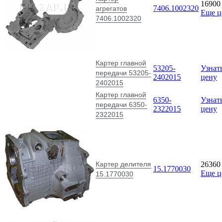
1690
7406.1002320
агрегатов
Еще 
7406.1002320
Картер главной
53205-
Узнат
передачи 53205-
2402015
цену
2402015
Картер главной
6350-
Узнат
передачи 6350-
2322015
цену
2322015
Картер делителя
2636
15.1770030
Еще 
15.1770030