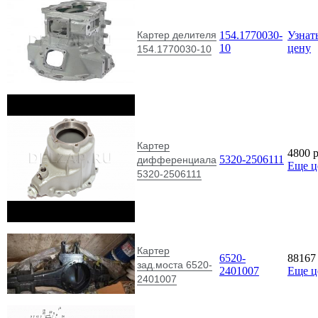
Картер делителя
154.1770030-
Узнат
10
цену
154.1770030-10
Картер
4800
5320-2506111
дифференциала
Еще 
5320-2506111
Картер
6520-
8816
зад.моста 6520-
2401007
Еще 
2401007