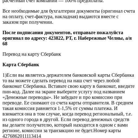
расчетный счет компании — 100% предоплаты.
Все необходимые для бухгалтерии документы (оригинал счета
на оплату, счет-фактура, накладная) выдаются вместе с
заказом при получении.
После подписания документов, отправьте пожалуйста
оригинал по адресу: 423822, РТ, г. Набережные Челны, а/я
68
Перевод на карту Сбербанк
Карта
Сбербанк
1)Если вы являетесь держателем банковской карты Сбербанка
то вы можете сделать перевод на наш счет через любой
банкомат Сбербанка. Вставьте свою карту в банкомат, введите
пин-код. Далее на экране выберите услугу под названием
«Денежные переводы». Не забудьте и про комиссию при
переводе. Ее снимают со счета карты отправителя. В среднем
такая комиссия равняется 1-1,5% от суммы платежа. И
взимается она в том случае, когда перевод региональный, т.е.
из одного города в другой. Если перевод денежных средств
вы делаете получателю, который находится в одном с вами
регионе, комиссии за транзакцию не будет.Номер карты
4276862011113414