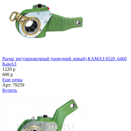
Рычаг регулировочный (передний левый) КАМАЗ 6520, 6460
КамАЗ
1220
p
600
p
Еще цены
Арт: 79259
Купить