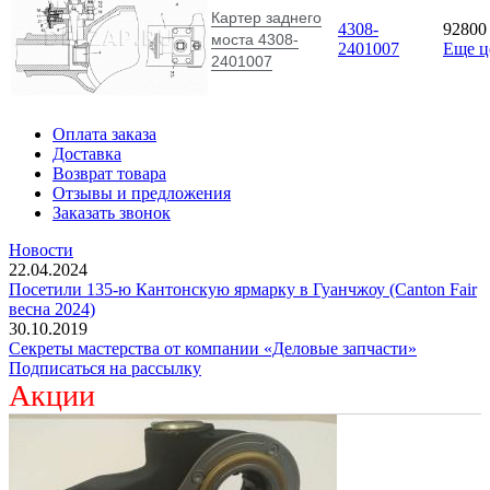
Картер заднего
4308-
9280
моста 4308-
2401007
Еще 
2401007
Оплата заказа
Доставка
Возврат товара
Отзывы и предложения
Заказать звонок
Новости
22.04.2024
Посетили 135-ю Кантонскую ярмарку в Гуанчжоу (Canton Fair
весна 2024)
30.10.2019
Секреты мастерства от компании «Деловые запчасти»
Подписаться на рассылку
Акции