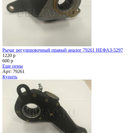
Рычаг регулировочный правый аналог 79261 НЕФАЗ-5297
1220
p
600
p
Еще цены
Арт: 79261
Купить