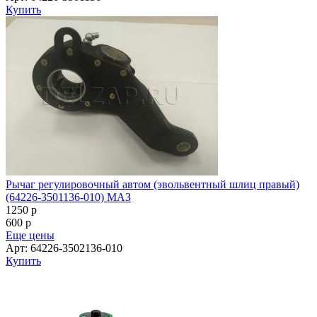
Купить
Рычаг регулировочный автом (эвольвентный шлиц правый)
(64226-3501136-010) МАЗ
1250
p
600
p
Еще цены
Арт: 64226-3502136-010
Купить