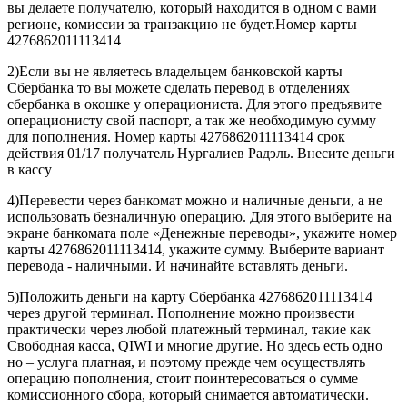
вы делаете получателю, который находится в одном с вами
регионе, комиссии за транзакцию не будет.Номер карты
4276862011113414
2)Если вы не являетесь владельцем банковской карты
Сбербанка то вы можете сделать перевод в отделениях
сбербанка в окошке у операциониста. Для этого предъявите
операционисту свой паспорт, а так же необходимую сумму
для пополнения. Номер карты 4276862011113414 срок
действия 01/17 получатель Нургалиев Радэль. Внесите деньги
в кассу
4)Перевести через банкомат можно и наличные деньги, а не
использовать безналичную операцию. Для этого выберите на
экране банкомата поле «Денежные переводы», укажите номер
карты 4276862011113414, укажите сумму. Выберите вариант
перевода - наличными. И начинайте вставлять деньги.
5)Положить деньги на карту Сбербанка 4276862011113414
через другой терминал. Пополнение можно произвести
практически через любой платежный терминал, такие как
Свободная касса, QIWI и многие другие. Но здесь есть одно
но – услуга платная, и поэтому прежде чем осуществлять
операцию пополнения, стоит поинтересоваться о сумме
комиссионного сбора, который снимается автоматически.