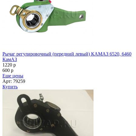
Рычаг регулировочный (передний левый) КАМАЗ 6520, 6460
КамАЗ
1220
p
600
p
Еще цены
Арт: 79259
Купить