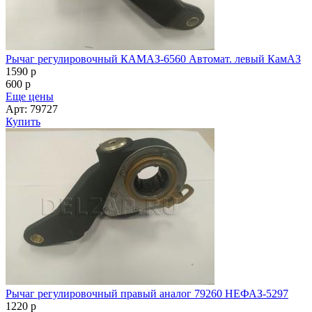
Рычаг регулировочный КАМАЗ-6560 Автомат. левый КамАЗ
1590
p
600
p
Еще цены
Арт: 79727
Купить
Рычаг регулировочный правый аналог 79260 НЕФАЗ-5297
1220
p