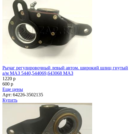
Рычаг регулировочный левый автом. широкий шлиц гнутый
а/м МАЗ 5440,544069,643068 МАЗ
1220
p
600
p
Еще цены
Арт: 64226-3502135
Купить