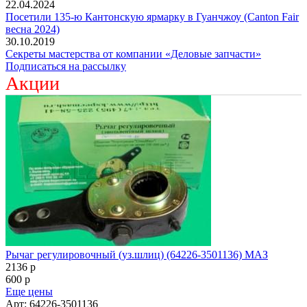
22.04.2024
Посетили 135-ю Кантонскую ярмарку в Гуанчжоу (Canton Fair
весна 2024)
30.10.2019
Секреты мастерства от компании «Деловые запчасти»
Подписаться на рассылку
Акции
Рычаг регулировочный (уз.шлиц) (64226-3501136) МАЗ
2136
p
600
p
Еще цены
Арт: 64226-3501136