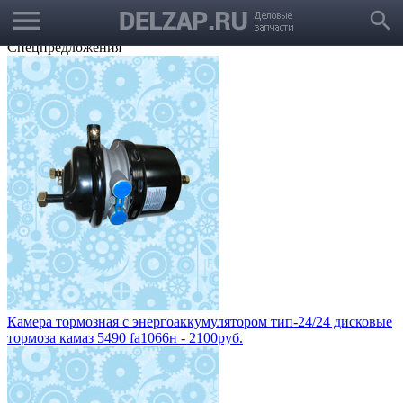
menu
Выбрать город
search
Корзина
Заказать звонок
Спецпредложения
Камера тормозная с энергоаккумулятором тип-24/24 дисковые
тормоза камаз 5490 fa1066н - 2100руб.