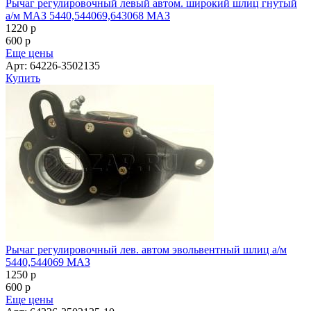
Рычаг регулировочный левый автом. широкий шлиц гнутый
а/м МАЗ 5440,544069,643068 МАЗ
1220
p
600
p
Еще цены
Арт: 64226-3502135
Купить
Рычаг регулировочный лев. автом эвольвентный шлиц а/м
5440,544069 МАЗ
1250
p
600
p
Еще цены