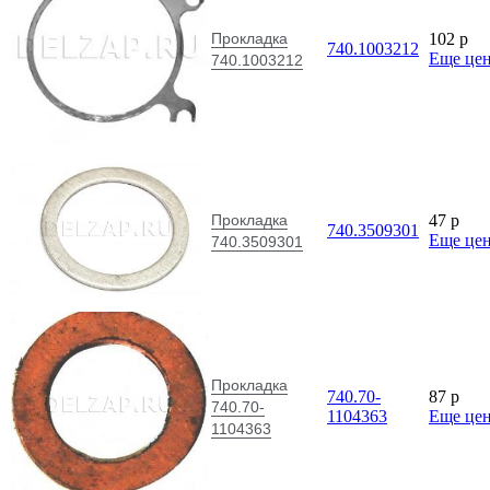
Прокладка
102
p
740.1003212
Еще це
740.1003212
Прокладка
47
p
740.3509301
Еще це
740.3509301
Прокладка
740.70-
87
p
740.70-
1104363
Еще це
1104363