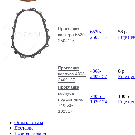
Прокладка
6520-
56
p
картера 6520-
2502115
Еще це
2502115
Прокладка
4308-
8
p
корпуса 4308-
2409157
Еще це
2409157
Прокладка
корпуса
740.51-
180
p
подшипника
1029174
Еще це
740.51-
1029174
Оплата заказа
Доставка
Возврат товара