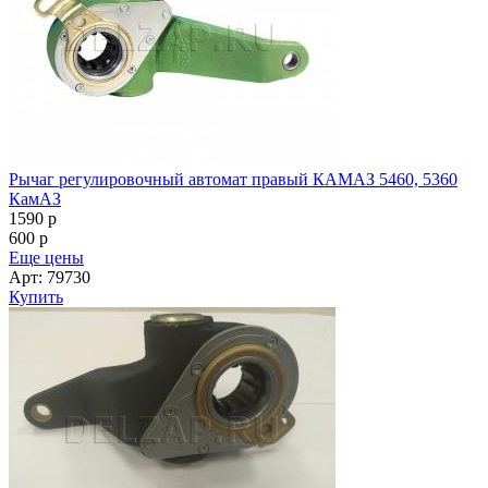
Рычаг регулировочный автомат правый КАМАЗ 5460, 5360
КамАЗ
1590
p
600
p
Еще цены
Арт: 79730
Купить