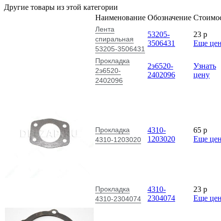
Другие товары из этой категории
Наименование
Обозначение
Стоимо
Лента
53205-
23
p
спиральная
3506431
Еще це
53205-3506431
Прокладка
2э6520-
Узнать
2э6520-
2402096
цену
2402096
Прокладка
4310-
65
p
1203020
Еще це
4310-1203020
Прокладка
4310-
23
p
2304074
Еще це
4310-2304074