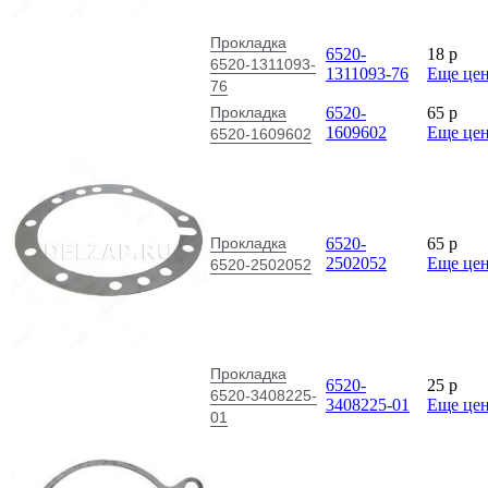
Прокладка
6520-
18
p
6520-1311093-
1311093-76
Еще це
76
Прокладка
6520-
65
p
1609602
Еще це
6520-1609602
Прокладка
6520-
65
p
2502052
Еще це
6520-2502052
Прокладка
6520-
25
p
6520-3408225-
3408225-01
Еще це
01