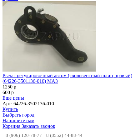
Рычаг регулировочный автом (эвольвентный шлиц правый)
(64226-3501136-010) МАЗ
1250
p
600
p
Еще цены
Арт: 64226-3502136-010
Купить
Выбрать город
Напишите нам
Корзина
Заказать звонок
8 (906) 120-78-77
8 (8552) 44-88-44