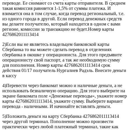
переводе. Ее снимают со счета карты отправителя. В среднем
такая комиссия равняется 1-1,5% от суммы платежа. И
взимается она в том случае, когда перевод региональный, т.е.
из одного города в другой. Если перевод денежных средств
вы делаете получателю, который находится в одном с вами
регионе, комиссии за транзакцию не будет.Номер карты
4276862011113414
2)Если вы не являетесь владельцем банковской карты
Сбербанка то вы можете сделать перевод в отделениях
сбербанка в окошке у операциониста. Для этого предъявите
операционисту свой паспорт, а так же необходимую сумму
для пополнения. Номер карты 4276862011113414 срок
действия 01/17 получатель Нургалиев Радэль. Внесите деньги
в кассу
4)Перевести через банкомат можно и наличные деньги, а не
использовать безналичную операцию. Для этого выберите на
экране банкомата поле «Денежные переводы», укажите номер
карты 4276862011113414, укажите сумму. Выберите вариант
перевода - наличными. И начинайте вставлять деньги.
5)Положить деньги на карту Сбербанка 4276862011113414
через другой терминал. Пополнение можно произвести
практически через любой платежный терминал, такие как