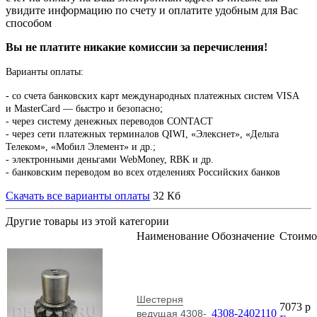
увидите информацию по счету и оплатите удобным для Вас
способом
Вы не платите никакие комиссии за перечисления!
Варианты оплаты:
-
со счета банковских карт международных платежных систем VISA
и MasterCard — быстро и безопасно;
- через систему денежных переводов CONTACT
- через сети платежных терминалов QIWI, «Элекснет», «Дельта
Телеком», «Мобил Элемент» и др.;
- электронными деньгами WebMoney, RBK и др.
- банковским переводом во всех отделениях Российских банков
Скачать все варианты оплаты
32 Кб
Другие товары из этой категории
Наименование
Обозначение
Стоимо
Шестерня
7073
p
4308-2402110
ведущая 4308-