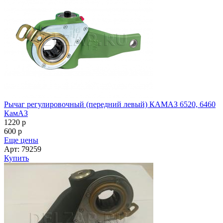
Рычаг регулировочный (передний левый) КАМАЗ 6520, 6460
КамАЗ
1220
p
600
p
Еще цены
Арт: 79259
Купить