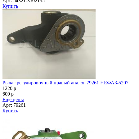
Арт: 54321-3502135
Купить
Рычаг регулировочный правый аналог 79261 НЕФАЗ-5297
1220
p
600
p
Еще цены
Арт: 79261
Купить