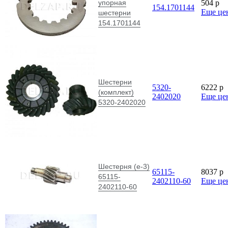
упорная
504
p
154.1701144
Еще це
шестерни
154.1701144
Шестерни
5320-
6222
p
(комплект)
2402020
Еще це
5320-2402020
Шестерня (е-3)
65115-
8037
p
65115-
2402110-60
Еще це
2402110-60