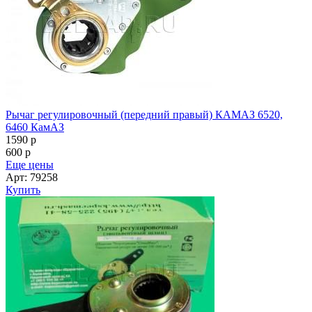
Рычаг регулировочный (передний правый) КАМАЗ 6520,
6460 КамАЗ
1590
p
600
p
Еще цены
Арт: 79258
Купить