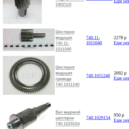
Еще це
2402110
Шестерня
ведущая
740.11-
2278
p
1011040
Еще це
740.11-
1011040
Шестерня
ведущая
2092
p
740.1011240
Еще це
привода
740.1011240
Вал ведомой
950
p
740.1029154
шестерни
Еще це
740.1029154