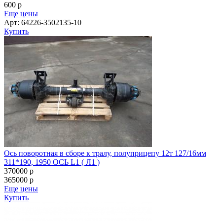
600
p
Еще цены
Арт: 64226-3502135-10
Купить
Ось поворотная в сборе к тралу, полуприцепу 12т 127/16мм
311*190, 1950 ОСЬ L1 ( Л1 )
370000
p
365000
p
Еще цены
Купить