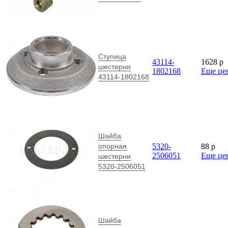
Ступица
43114-
1628
p
шестерни
1802168
Еще це
43114-1802168
Шайба
опорная
5320-
88
p
2506051
Еще це
шестерни
5320-2506051
Шайба