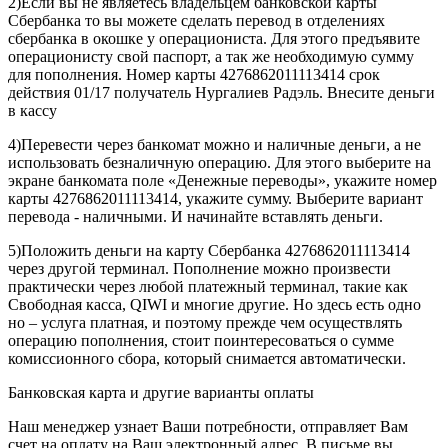
2)Если вы не являетесь владельцем банковской карты
Сбербанка то вы можете сделать перевод в отделениях
сбербанка в окошке у операциониста. Для этого предъявите
операционисту свой паспорт, а так же необходимую сумму
для пополнения. Номер карты 4276862011113414 срок
действия 01/17 получатель Нургалиев Радэль. Внесите деньги
в кассу
4)Перевести через банкомат можно и наличные деньги, а не
использовать безналичную операцию. Для этого выберите на
экране банкомата поле «Денежные переводы», укажите номер
карты 4276862011113414, укажите сумму. Выберите вариант
перевода - наличными. И начинайте вставлять деньги.
5)Положить деньги на карту Сбербанка 4276862011113414
через другой терминал. Пополнение можно произвести
практически через любой платежный терминал, такие как
Свободная касса, QIWI и многие другие. Но здесь есть одно
но – услуга платная, и поэтому прежде чем осуществлять
операцию пополнения, стоит поинтересоваться о сумме
комиссионного сбора, который снимается автоматически.
Банковская карта и другие варианты оплаты
Наш менеджер узнает Ваши потребности, отправляет Вам
счет на оплату на Ваш электронный адрес. В письме вы