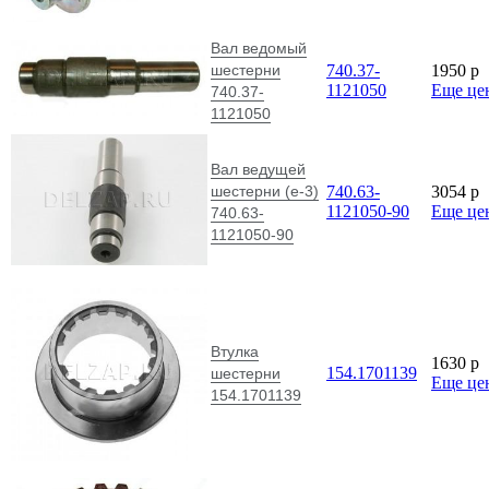
Вал ведомый
шестерни
740.37-
1950
p
1121050
Еще це
740.37-
1121050
Вал ведущей
шестерни (е-3)
740.63-
3054
p
1121050-90
Еще це
740.63-
1121050-90
Втулка
1630
p
154.1701139
шестерни
Еще це
154.1701139