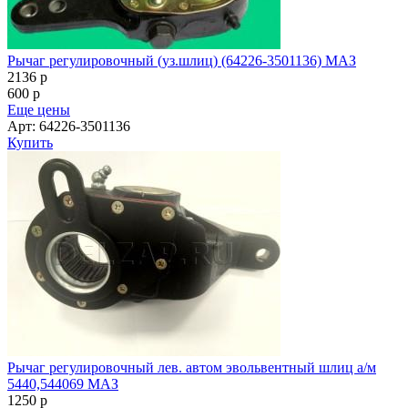
Рычаг регулировочный (уз.шлиц) (64226-3501136) МАЗ
2136
p
600
p
Еще цены
Арт: 64226-3501136
Купить
Рычаг регулировочный лев. автом эвольвентный шлиц а/м
5440,544069 МАЗ
1250
p