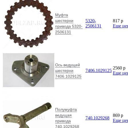
Муфта
шестерни
5320-
817
p
2506131
Еще це
привода 5320-
2506131
Ось ведущей
2560
p
7406.1029125
шестерни
Еще це
7406.1029125
Полумуфта
ведущая
869
p
740.1029268
Еще це
привода
740.1029268