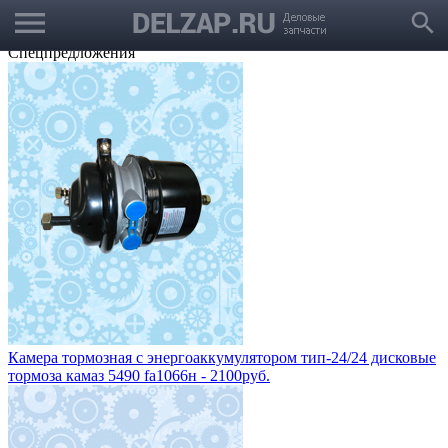
menu
Выбрать город
search
Корзина
Заказать звонок
Спецпредложения
Камера тормозная с энергоаккумулятором тип-24/24 дисковые
тормоза камаз 5490 fa1066н - 2100руб.