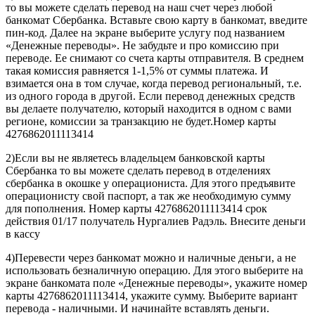
то вы можете сделать перевод на наш счет через любой
банкомат Сбербанка. Вставьте свою карту в банкомат, введите
пин-код. Далее на экране выберите услугу под названием
«Денежные переводы». Не забудьте и про комиссию при
переводе. Ее снимают со счета карты отправителя. В среднем
такая комиссия равняется 1-1,5% от суммы платежа. И
взимается она в том случае, когда перевод региональный, т.е.
из одного города в другой. Если перевод денежных средств
вы делаете получателю, который находится в одном с вами
регионе, комиссии за транзакцию не будет.Номер карты
4276862011113414
2)Если вы не являетесь владельцем банковской карты
Сбербанка то вы можете сделать перевод в отделениях
сбербанка в окошке у операциониста. Для этого предъявите
операционисту свой паспорт, а так же необходимую сумму
для пополнения. Номер карты 4276862011113414 срок
действия 01/17 получатель Нургалиев Радэль. Внесите деньги
в кассу
4)Перевести через банкомат можно и наличные деньги, а не
использовать безналичную операцию. Для этого выберите на
экране банкомата поле «Денежные переводы», укажите номер
карты 4276862011113414, укажите сумму. Выберите вариант
перевода - наличными. И начинайте вставлять деньги.