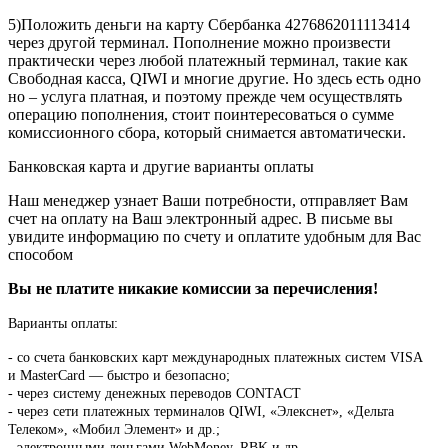
5)Положить деньги на карту Сбербанка 4276862011113414
через другой терминал. Пополнение можно произвести
практически через любой платежный терминал, такие как
Свободная касса, QIWI и многие другие. Но здесь есть одно
но – услуга платная, и поэтому прежде чем осуществлять
операцию пополнения, стоит поинтересоваться о сумме
комиссионного сбора, который снимается автоматически.
Банковская карта и другие варианты оплаты
Наш менеджер узнает Ваши потребности, отправляет Вам
счет на оплату на Ваш электронный адрес. В письме вы
увидите информацию по счету и оплатите удобным для Вас
способом
Вы не платите никакие комиссии за перечисления!
Варианты оплаты:
-
со счета банковских карт международных платежных систем VISA
и MasterCard — быстро и безопасно;
- через систему денежных переводов CONTACT
- через сети платежных терминалов QIWI, «Элекснет», «Дельта
Телеком», «Мобил Элемент» и др.;
- электронными деньгами WebMoney, RBK и др.