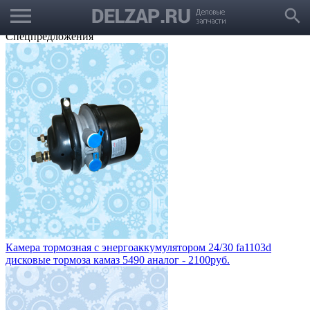
menu
Выбрать город
search
Корзина
Заказать звонок
Спецпредложения
Камера тормозная с энергоаккумулятором 24/30 fa1103d
дисковые тормоза камаз 5490 аналог - 2100руб.