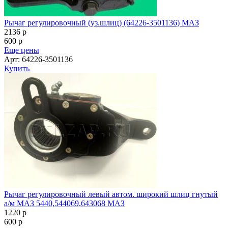
Рычаг регулировочный (уз.шлиц) (64226-3501136) МАЗ
2136
p
600
p
Еще цены
Арт: 64226-3501136
Купить
Рычаг регулировочный левый автом. широкий шлиц гнутый
а/м МАЗ 5440,544069,643068 МАЗ
1220
p
600
p