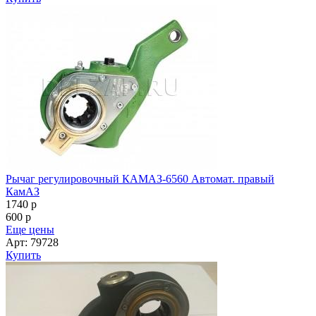
Рычаг регулировочный КАМАЗ-6560 Автомат. правый
КамАЗ
1740
p
600
p
Еще цены
Арт: 79728
Купить