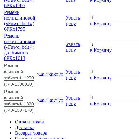
в Корзину
6РКх1705
Ремень
поликлиновой
Узнать
(«Fuwei belt »)
цену
в Корзину
6РКх1795
Ремень
поликлиновой
Узнать
(«Fuwei belt »)
цену
в Корзину
дв. Каминз
8РКх1613
Ремень
клиновой
Узнать
740-1308020
цену
в Корзину
зубчатый 1250
(740-1308020)
Ремень
клиновой
Узнать
740-1307170
цену
в Корзину
зубчатый 1320
(740-1307170)
Оплата заказа
Доставка
Возврат товара
Отзывы и предложения