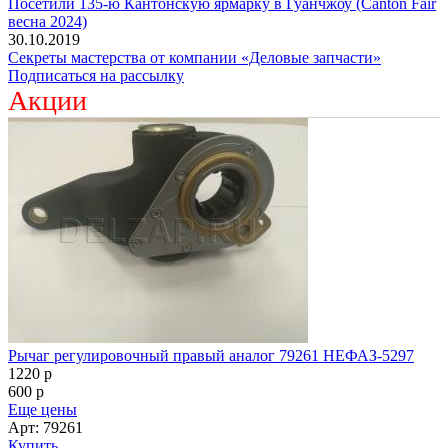
Посетили 135-ю Кантонскую ярмарку в Гуанчжоу (Canton Fair
весна 2024)
30.10.2019
Секреты мастерства от компании «Деловые запчасти»
Подписаться на рассылку
Акции
Рычаг регулировочный правый аналог 79261 НЕФАЗ-5297
1220
p
600
p
Еще цены
Арт: 79261
Купить