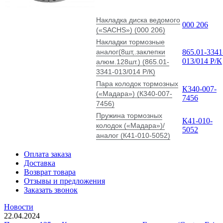
Накладка диска ведомого
000 206
(«SACHS») (000 206)
Накладки тормозные
аналог(8шт,.заклепки
865.01-3341
013/014 Р/К
алюм.128шт.) (865.01-
3341-013/014 Р/К)
Пара колодок тормозных
К340-007-
(«Мадара») (К340-007-
7456
7456)
Пружина тормозных
К41-010-
колодок («Мадара»)/
5052
аналог (К41-010-5052)
Оплата заказа
Доставка
Возврат товара
Отзывы и предложения
Заказать звонок
Новости
22.04.2024