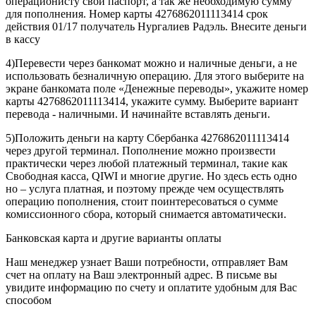
операционисту свой паспорт, а так же необходимую сумму
для пополнения. Номер карты 4276862011113414 срок
действия 01/17 получатель Нургалиев Радэль. Внесите деньги
в кассу
4)Перевести через банкомат можно и наличные деньги, а не
использовать безналичную операцию. Для этого выберите на
экране банкомата поле «Денежные переводы», укажите номер
карты 4276862011113414, укажите сумму. Выберите вариант
перевода - наличными. И начинайте вставлять деньги.
5)Положить деньги на карту Сбербанка 4276862011113414
через другой терминал. Пополнение можно произвести
практически через любой платежный терминал, такие как
Свободная касса, QIWI и многие другие. Но здесь есть одно
но – услуга платная, и поэтому прежде чем осуществлять
операцию пополнения, стоит поинтересоваться о сумме
комиссионного сбора, который снимается автоматически.
Банковская карта и другие варианты оплаты
Наш менеджер узнает Ваши потребности, отправляет Вам
счет на оплату на Ваш электронный адрес. В письме вы
увидите информацию по счету и оплатите удобным для Вас
способом