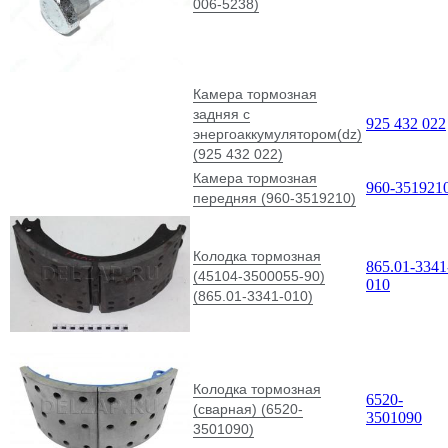
006-5238)
Камера тормозная
задняя с
925 432 022
энергоаккумулятором(dz)
(925 432 022)
Камера тормозная
960-351921
передняя (960-3519210)
Колодка тормозная
865.01-3341
(45104-3500055-90)
010
(865.01-3341-010)
Колодка тормозная
6520-
(сварная) (6520-
3501090
3501090)