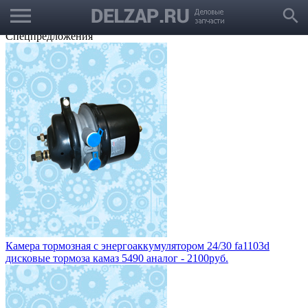
menu
Выбрать город
search
Корзина
Заказать звонок
Спецпредложения
Камера тормозная с энергоаккумулятором 24/30 fa1103d
дисковые тормоза камаз 5490 аналог - 2100руб.