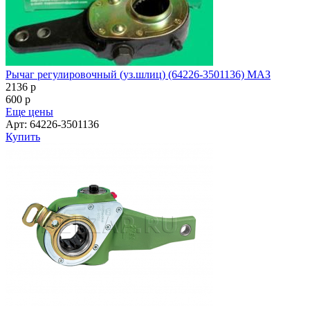
Рычаг регулировочный (уз.шлиц) (64226-3501136) МАЗ
2136
p
600
p
Еще цены
Арт: 64226-3501136
Купить