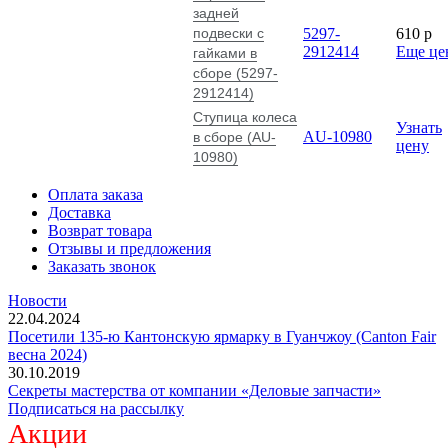
задней
подвески с
5297-
610
p
2912414
Еще це
гайками в
сборе (5297-
2912414)
Ступица колеса
Узнать
AU-10980
в сборе (AU-
цену
10980)
Оплата заказа
Доставка
Возврат товара
Отзывы и предложения
Заказать звонок
Новости
22.04.2024
Посетили 135-ю Кантонскую ярмарку в Гуанчжоу (Canton Fair
весна 2024)
30.10.2019
Секреты мастерства от компании «Деловые запчасти»
Подписаться на рассылку
Акции