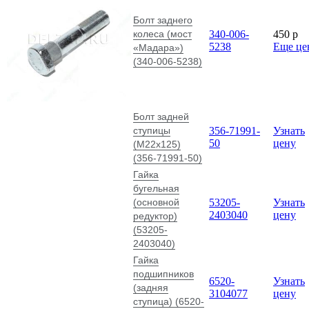
Болт заднего
колеса (мост
340-006-
450
p
5238
Еще це
«Мадара»)
(340-006-5238)
Болт задней
ступицы
356-71991-
Узнать
50
цену
(М22х125)
(356-71991-50)
Гайка
бугельная
(основной
53205-
Узнать
2403040
цену
редуктор)
(53205-
2403040)
Гайка
подшипников
6520-
Узнать
(задняя
3104077
цену
ступица) (6520-