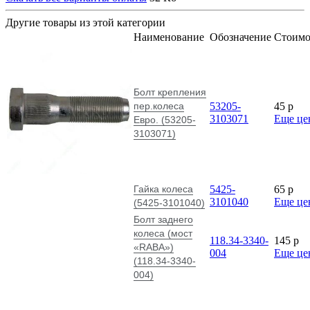
Другие товары из этой категории
Наименование
Обозначение
Стоимо
Болт крепления
пер.колеса
53205-
45
p
3103071
Еще це
Евро. (53205-
3103071)
Гайка колеса
5425-
65
p
3101040
Еще це
(5425-3101040)
Болт заднего
колеса (мост
118.34-3340-
145
p
«RABA»)
004
Еще це
(118.34-3340-
004)