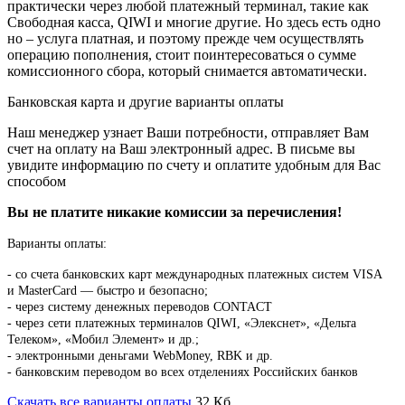
практически через любой платежный терминал, такие как
Свободная касса, QIWI и многие другие. Но здесь есть одно
но – услуга платная, и поэтому прежде чем осуществлять
операцию пополнения, стоит поинтересоваться о сумме
комиссионного сбора, который снимается автоматически.
Банковская карта и другие варианты оплаты
Наш менеджер узнает Ваши потребности, отправляет Вам
счет на оплату на Ваш электронный адрес. В письме вы
увидите информацию по счету и оплатите удобным для Вас
способом
Вы не платите никакие комиссии за перечисления!
Варианты оплаты:
-
со счета банковских карт международных платежных систем VISA
и MasterCard — быстро и безопасно;
- через систему денежных переводов CONTACT
- через сети платежных терминалов QIWI, «Элекснет», «Дельта
Телеком», «Мобил Элемент» и др.;
- электронными деньгами WebMoney, RBK и др.
- банковским переводом во всех отделениях Российских банков
Скачать все варианты оплаты
32 Кб