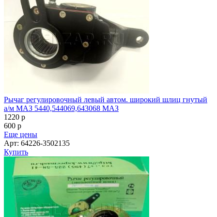
Рычаг регулировочный левый автом. широкий шлиц гнутый
а/м МАЗ 5440,544069,643068 МАЗ
1220
p
600
p
Еще цены
Арт: 64226-3502135
Купить