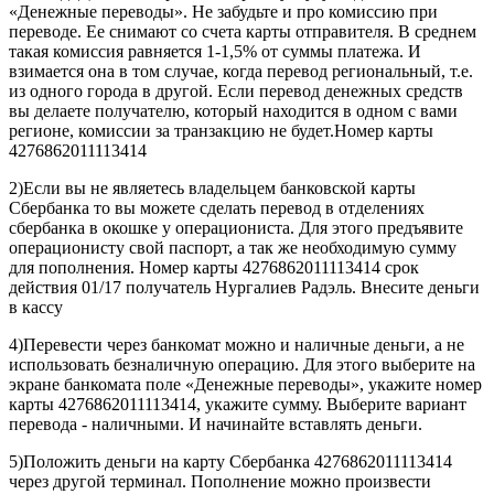
«Денежные переводы». Не забудьте и про комиссию при
переводе. Ее снимают со счета карты отправителя. В среднем
такая комиссия равняется 1-1,5% от суммы платежа. И
взимается она в том случае, когда перевод региональный, т.е.
из одного города в другой. Если перевод денежных средств
вы делаете получателю, который находится в одном с вами
регионе, комиссии за транзакцию не будет.Номер карты
4276862011113414
2)Если вы не являетесь владельцем банковской карты
Сбербанка то вы можете сделать перевод в отделениях
сбербанка в окошке у операциониста. Для этого предъявите
операционисту свой паспорт, а так же необходимую сумму
для пополнения. Номер карты 4276862011113414 срок
действия 01/17 получатель Нургалиев Радэль. Внесите деньги
в кассу
4)Перевести через банкомат можно и наличные деньги, а не
использовать безналичную операцию. Для этого выберите на
экране банкомата поле «Денежные переводы», укажите номер
карты 4276862011113414, укажите сумму. Выберите вариант
перевода - наличными. И начинайте вставлять деньги.
5)Положить деньги на карту Сбербанка 4276862011113414
через другой терминал. Пополнение можно произвести