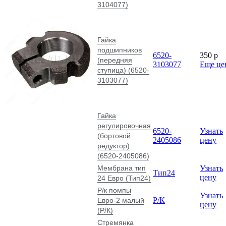
3104077)
Гайка
подшипников
6520-
350
p
(передняя
3103077
Еще це
ступица) (6520-
3103077)
Гайка
регулировочная
6520-
Узнать
(бортовой
2405086
цену
редуктор)
(6520-2405086)
Мембрана тип
Узнать
Тип24
цену
24 Евро (Тип24)
Р/к помпы
Узнать
Р/К
Евро-2 малый
цену
(Р/К)
Стремянка