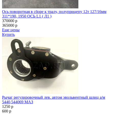
Ось поворотная в сборе к тралу, полуприцепу 12т 127/16мм
311*190, 1950 ОСЬ L1 ( Л1 )
370000
p
365000
p
Еще цены
Купить
Рычаг регулировочный лев. автом эвольвентный шлиц а/м
5440,544069 МАЗ
1250
p
600
p