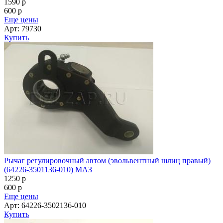
1590
p
600
p
Еще цены
Арт: 79730
Купить
Рычаг регулировочный автом (эвольвентный шлиц правый)
(64226-3501136-010) МАЗ
1250
p
600
p
Еще цены
Арт: 64226-3502136-010
Купить