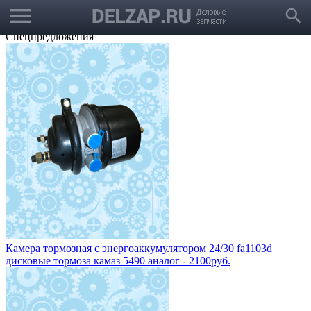
menu
Выбрать город
search
Корзина
Заказать звонок
Спецпредложения
Камера тормозная с энергоаккумулятором 24/30 fa1103d
дисковые тормоза камаз 5490 аналог - 2100руб.