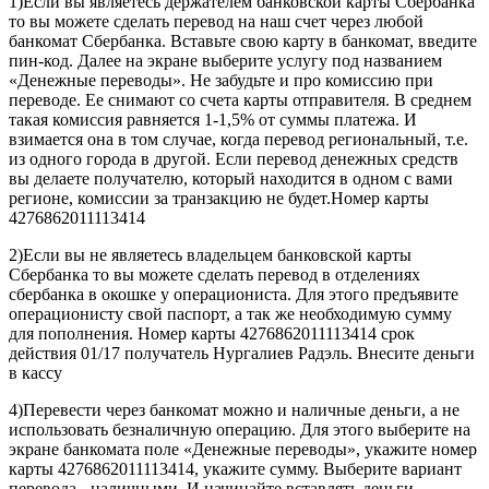
1)Если вы являетесь держателем банковской карты Сбербанка
то вы можете сделать перевод на наш счет через любой
банкомат Сбербанка. Вставьте свою карту в банкомат, введите
пин-код. Далее на экране выберите услугу под названием
«Денежные переводы». Не забудьте и про комиссию при
переводе. Ее снимают со счета карты отправителя. В среднем
такая комиссия равняется 1-1,5% от суммы платежа. И
взимается она в том случае, когда перевод региональный, т.е.
из одного города в другой. Если перевод денежных средств
вы делаете получателю, который находится в одном с вами
регионе, комиссии за транзакцию не будет.Номер карты
4276862011113414
2)Если вы не являетесь владельцем банковской карты
Сбербанка то вы можете сделать перевод в отделениях
сбербанка в окошке у операциониста. Для этого предъявите
операционисту свой паспорт, а так же необходимую сумму
для пополнения. Номер карты 4276862011113414 срок
действия 01/17 получатель Нургалиев Радэль. Внесите деньги
в кассу
4)Перевести через банкомат можно и наличные деньги, а не
использовать безналичную операцию. Для этого выберите на
экране банкомата поле «Денежные переводы», укажите номер
карты 4276862011113414, укажите сумму. Выберите вариант
перевода - наличными. И начинайте вставлять деньги.