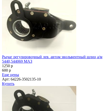
Рычаг регулировочный лев. автом эвольвентный шлиц а/м
5440,544069 МАЗ
1250
p
600
p
Еще цены
Арт: 64226-3502135-10
Купить