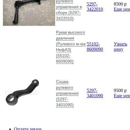
рулевого
5297-
8500
p
управления в
3422010
Еще це
сборе (5297-
3422010)
Рукав высокого
давления
(Рулевого м-ма
55102-
Узнать
8609090
цену
НефАЗ)
(55102-
8609090)
Сошка
рулевого
5297-
9500
p
управления
3401090
Еще це
(5297-
3401090)
Оплата заказа