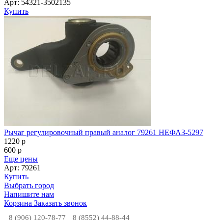
Арт: 54321-3502135
Купить
Рычаг регулировочный правый аналог 79261 НЕФАЗ-5297
1220
p
600
p
Еще цены
Арт: 79261
Купить
Выбрать город
Напишите нам
Корзина
Заказать звонок
8 (906) 120-78-77
8 (8552) 44-88-44