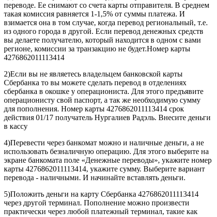
переводе. Ее снимают со счета карты отправителя. В среднем
такая комиссия равняется 1-1,5% от суммы платежа. И
взимается она в том случае, когда перевод региональный, т.е.
из одного города в другой. Если перевод денежных средств
вы делаете получателю, который находится в одном с вами
регионе, комиссии за транзакцию не будет.Номер карты
4276862011113414
2)Если вы не являетесь владельцем банковской карты
Сбербанка то вы можете сделать перевод в отделениях
сбербанка в окошке у операциониста. Для этого предъявите
операционисту свой паспорт, а так же необходимую сумму
для пополнения. Номер карты 4276862011113414 срок
действия 01/17 получатель Нургалиев Радэль. Внесите деньги
в кассу
4)Перевести через банкомат можно и наличные деньги, а не
использовать безналичную операцию. Для этого выберите на
экране банкомата поле «Денежные переводы», укажите номер
карты 4276862011113414, укажите сумму. Выберите вариант
перевода - наличными. И начинайте вставлять деньги.
5)Положить деньги на карту Сбербанка 4276862011113414
через другой терминал. Пополнение можно произвести
практически через любой платежный терминал, такие как