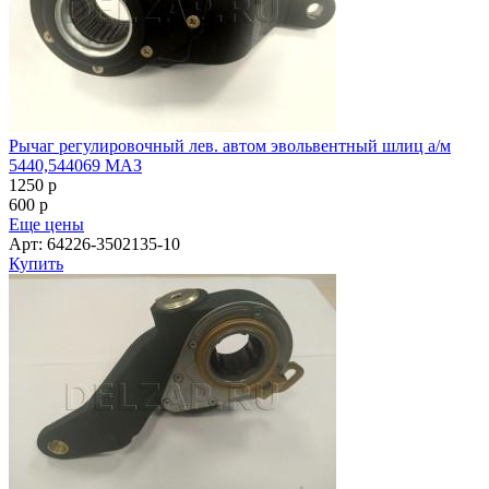
Рычаг регулировочный лев. автом эвольвентный шлиц а/м
5440,544069 МАЗ
1250
p
600
p
Еще цены
Арт: 64226-3502135-10
Купить