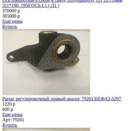
Ось поворотная в сборе к тралу, полуприцепу 12т 127/16мм
311*190, 1950 ОСЬ L1 ( Л1 )
370000
p
365000
p
Еще цены
Купить
Рычаг регулировочный правый аналог 79261 НЕФАЗ-5297
1220
p
600
p
Еще цены
Арт: 79261
Купить