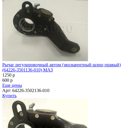
Рычаг регулировочный автом (эвольвентный шлиц правый)
(64226-3501136-010) МАЗ
1250
p
600
p
Еще цены
Арт: 64226-3502136-010
Купить