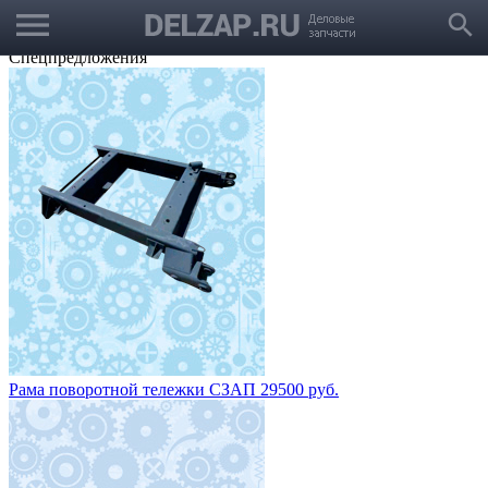
menu
Выбрать город
search
Корзина
Заказать звонок
Спецпредложения
Рама поворотной тележки СЗАП 29500 руб.