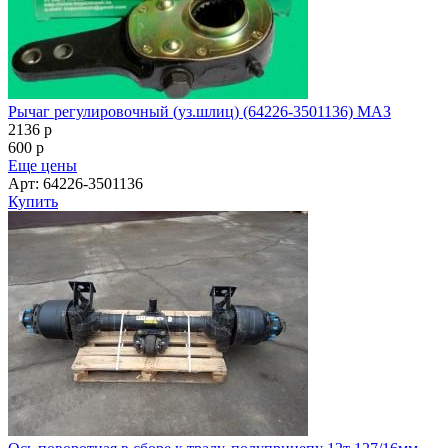
Рычаг регулировочный (уз.шлиц) (64226-3501136) МАЗ
2136
p
600
p
Еще цены
Арт: 64226-3501136
Купить