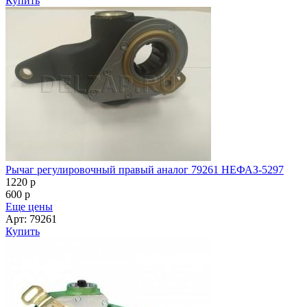
Купить
Рычаг регулировочный правый аналог 79261 НЕФАЗ-5297
1220
p
600
p
Еще цены
Арт: 79261
Купить