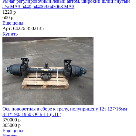
Рычаг регулировочный левый автом. широкий шлиц гнутый
а/м МАЗ 5440,544069,643068 МАЗ
1220
p
600
p
Еще цены
Арт: 64226-3502135
Купить
Ось поворотная в сборе к тралу, полуприцепу 12т 127/16мм
311*190, 1950 ОСЬ L1 ( Л1 )
370000
p
365000
p
Еще цены