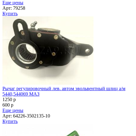
Еще цены
Арт: 79258
Купить
Рычаг регулировочный лев. автом эвольвентный шлиц а/м
5440,544069 МАЗ
1250
p
600
p
Еще цены
Арт: 64226-3502135-10
Купить