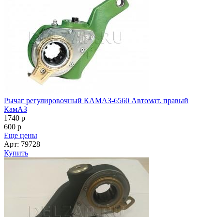
Рычаг регулировочный КАМАЗ-6560 Автомат. правый
КамАЗ
1740
p
600
p
Еще цены
Арт: 79728
Купить