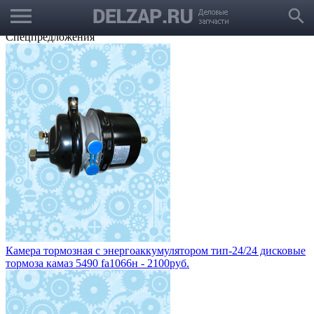
menu
Выбрать город
search
Корзина
Заказать звонок
Спецпредложения
Камера тормозная с энергоаккумулятором тип-24/24 дисковые
тормоза камаз 5490 fa1066н - 2100руб.