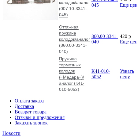
колодок/аналог
045
Еще це
(007.10-3341-
045)
Оттяжная
пружина
860.00-3341-
420
p
колодок/аналог
040
Еще це
(860.00-3341-
040)
Пружина
тормозных
колодок
К41-010-
Узнать
5052
цену
(«Мадара»)/
аналог (К41-
010-5052)
Оплата заказа
Доставка
Возврат товара
Отзывы и предложения
Заказать звонок
Новости