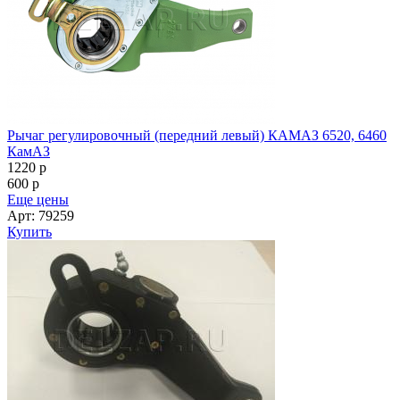
Рычаг регулировочный (передний левый) КАМАЗ 6520, 6460
КамАЗ
1220
p
600
p
Еще цены
Арт: 79259
Купить