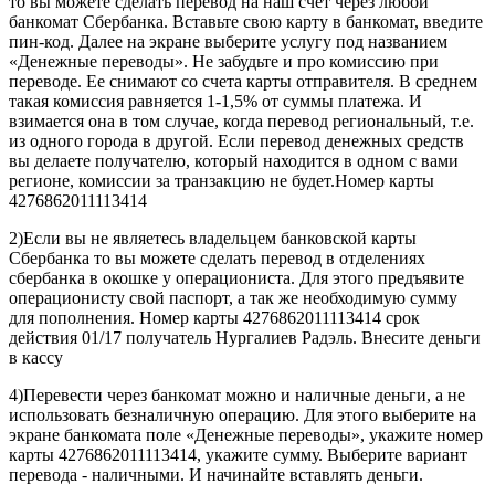
то вы можете сделать перевод на наш счет через любой
банкомат Сбербанка. Вставьте свою карту в банкомат, введите
пин-код. Далее на экране выберите услугу под названием
«Денежные переводы». Не забудьте и про комиссию при
переводе. Ее снимают со счета карты отправителя. В среднем
такая комиссия равняется 1-1,5% от суммы платежа. И
взимается она в том случае, когда перевод региональный, т.е.
из одного города в другой. Если перевод денежных средств
вы делаете получателю, который находится в одном с вами
регионе, комиссии за транзакцию не будет.Номер карты
4276862011113414
2)Если вы не являетесь владельцем банковской карты
Сбербанка то вы можете сделать перевод в отделениях
сбербанка в окошке у операциониста. Для этого предъявите
операционисту свой паспорт, а так же необходимую сумму
для пополнения. Номер карты 4276862011113414 срок
действия 01/17 получатель Нургалиев Радэль. Внесите деньги
в кассу
4)Перевести через банкомат можно и наличные деньги, а не
использовать безналичную операцию. Для этого выберите на
экране банкомата поле «Денежные переводы», укажите номер
карты 4276862011113414, укажите сумму. Выберите вариант
перевода - наличными. И начинайте вставлять деньги.