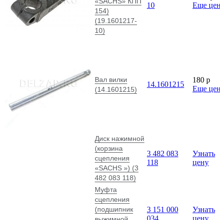
«SACHS» КПП
10
Еще це
154)
(19.1601217-
10)
Вал вилки
180
p
14.1601215
Еще це
(14.1601215)
Диск нажимной
(корзина
3 482 083
Узнать
сцепления
118
цену
«SACHS ») (3
482 083 118)
Муфта
сцепления
(подшипник
3 151 000
Узнать
034
цену
выжимной