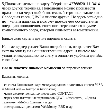
5)Положить деньги на карту Сбербанка 4276862011113414
через другой терминал. Пополнение можно произвести
практически через любой платежный терминал, такие как
Свободная касса, QIWI и многие другие. Но здесь есть одно
но – услуга платная, и поэтому прежде чем осуществлять
операцию пополнения, стоит поинтересоваться о сумме
комиссионного сбора, который снимается автоматически.
Банковская карта и другие варианты оплаты
Наш менеджер узнает Ваши потребности, отправляет Вам
счет на оплату на Ваш электронный адрес. В письме вы
увидите информацию по счету и оплатите удобным для Вас
способом
Вы не платите никакие комиссии за перечисления!
Варианты оплаты:
-
со счета банковских карт международных платежных систем VISA
и MasterCard — быстро и безопасно;
- через систему денежных переводов CONTACT
- через сети платежных терминалов QIWI, «Элекснет», «Дельта
Телеком», «Мобил Элемент» и др.;
- электронными деньгами WebMoney, RBK и др.