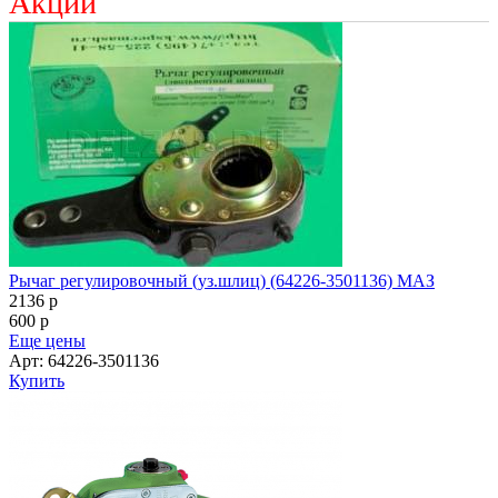
Акции
Рычаг регулировочный (уз.шлиц) (64226-3501136) МАЗ
2136
p
600
p
Еще цены
Арт: 64226-3501136
Купить