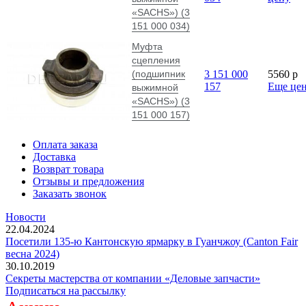
«SACHS») (3
151 000 034)
Муфта
сцепления
(подшипник
3 151 000
5560
p
157
Еще це
выжимной
«SACHS») (3
151 000 157)
Оплата заказа
Доставка
Возврат товара
Отзывы и предложения
Заказать звонок
Новости
22.04.2024
Посетили 135-ю Кантонскую ярмарку в Гуанчжоу (Canton Fair
весна 2024)
30.10.2019
Секреты мастерства от компании «Деловые запчасти»
Подписаться на рассылку