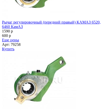
Рычаг регулировочный (передний правый) КАМАЗ 6520,
6460 КамАЗ
1590
p
600
p
Еще цены
Арт: 79258
Купить