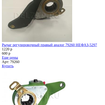
Рычаг регулировочный правый аналог 79260 НЕФАЗ-5297
1220
p
600
p
Еще цены
Арт: 79260
Купить