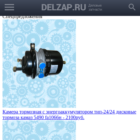
menu
Выбрать город
search
Корзина
Заказать звонок
Спецпредложения
Камера тормозная с энергоаккумулятором тип-24/24 дисковые
тормоза камаз 5490 fa1066н - 2100руб.