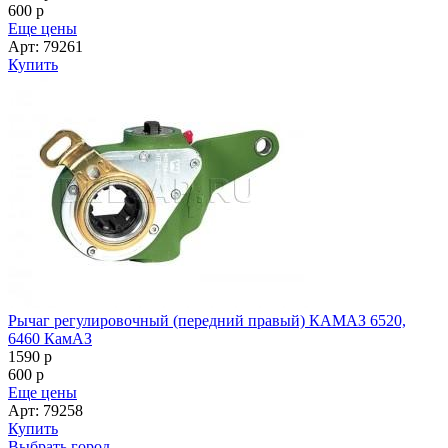
Рычаг регулировочный (передний правый) КАМАЗ 6520,
6460 КамАЗ
1590
p
600
p
Еще цены
Арт: 79258
Купить
Выбрать город
Напишите нам
Корзина
Заказать звонок
8 (906) 120-78-77
8 (8552) 44-88-44
Создание и продвижение сайта
—
Неткам