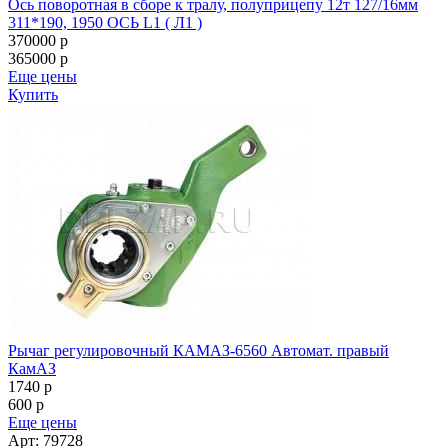
Рычаг регулировочный КАМАЗ-6560 Автомат. правый
КамАЗ
1740
p
600
p
Еще цены
Арт: 79728
Купить
Рычаг регулировочный (передний левый) КАМАЗ 6520, 6460
КамАЗ
1220
p