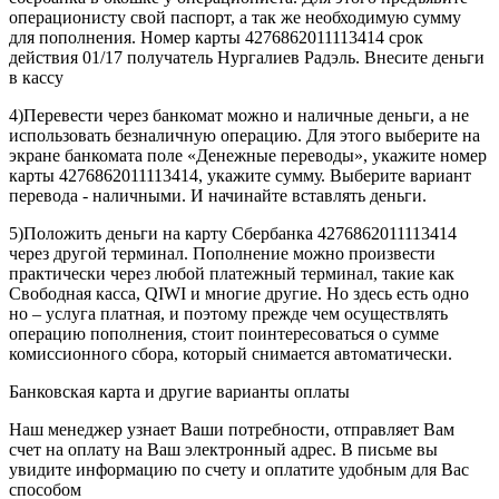
комиссионного сбора, который снимается автоматически.
Банковская карта и другие варианты оплаты
Наш менеджер узнает Ваши потребности, отправляет Вам
счет на оплату на Ваш электронный адрес. В письме вы
увидите информацию по счету и оплатите удобным для Вас
способом
Вы не платите никакие комиссии за перечисления!
Варианты оплаты:
-
со счета банковских карт международных платежных систем VISA
и MasterCard — быстро и безопасно;
- через систему денежных переводов CONTACT
- через сети платежных терминалов QIWI, «Элекснет», «Дельта
Телеком», «Мобил Элемент» и др.;
- электронными деньгами WebMoney, RBK и др.
- банковским переводом во всех отделениях Российских банков
Скачать все варианты оплаты
32 Кб
Другие товары из этой категории
Наименование
Обозначение
Стоимо