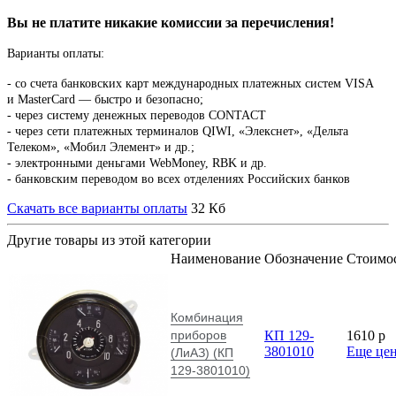
Комбинация
приборов
КП 129-
1610
p
3801010
Еще це
(ЛиАЗ) (КП
129-3801010)
Оплата заказа
Доставка
Возврат товара
Отзывы и предложения
Заказать звонок
Новости
22.04.2024
Посетили 135-ю Кантонскую ярмарку в Гуанчжоу (Canton Fair
весна 2024)
30.10.2019
Секреты мастерства от компании «Деловые запчасти»
Подписаться на рассылку
Акции