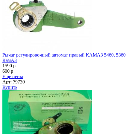
Рычаг регулировочный (уз.шлиц) (64226-3501136) МАЗ
2136
p
600
p
Еще цены
Арт: 64226-3501136
Купить