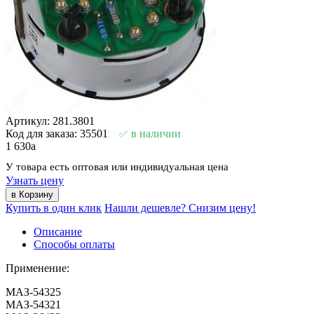
Описание
Способы оплаты
Применение:
МАЗ-54325
МАЗ-54321
МАЗ-36422
Камаз
Характеристики:
Напряжение питания: 24 В
Обозначение приемника указателя температуры: 281.3807
Обозначение приемника указателя уровня топлива: 231.3806
Обозначение приемника указателя давления (эконометра) :
221.3810
Обозначение указателя напряжения (указателя тока): 221.3812
Характеристики товара
Длина:
0.15 м.
Ширина:
0.15 м.
Высота:
0.07 м.