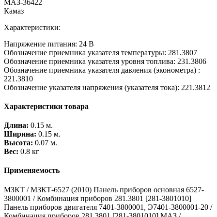
Вес:
0.8 кг
Применяемость
МЗКТ / МЗКТ-6527 (2010) Панель приборов основная 6527-
3800001 / Комбинация приборов 281.3801 [281-3801010]
Панель приборов двигателя 7401-3800001, Э7401-3800001-20 /
Комбинация приборов 281.3801 [281-3801010] МАЗ /
МАЗ-543403, 641705, 641708 (2010) Установка приборов и
выключателей / Комбинация приборов [281-3801010]
Комбинация приборов (завод) (281.3801) ЛИАЗ НЕФАЗ
(общие запчасти) с доставкой в России, для того чтобы
сделать заказ Вам достаточно обратиться к одному из наших
специалистов, позвонив по бесплатному телефону –
8 800 200 33 44
,
отправить заявку
на почту или приехать в
офис компании.
Наличный
Оплатить заказ Вы можете у нас в офисе, по адресу: РФ, Республика
Татарстан, г. Набережные челны, казанский проспект 198.
Безналичный