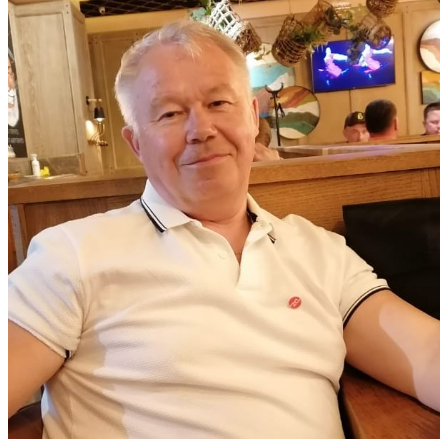
Анатолий Калинин
Менеджер по продаже запчастей
8 8552 44 88 44
pr1@delzap.ru
Cвязаться с менеджером
Оплата заказа
Доставка
Возврат товара
Отзывы и предложения
Заказать звонок
Новости
22.04.2024
Посетили 135-ю Кантонскую ярмарку в Гуанчжоу (Canton Fair
весна 2024)