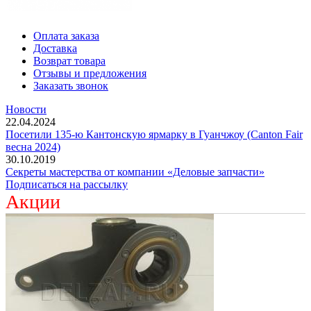
Рычаг регулировочный эвольвентный правый шлиц ,гнутый
МАЗ МАЗ
1250
p
600
p
Еще цены
Арт: 54321-3502135
Купить