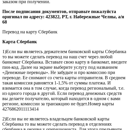
из одного города в другой. Если перевод денежных средств
вы делаете получателю, который находится в одном с вами
регионе, комиссии за транзакцию не будет.Номер карты
4276862011113414
2)Если вы не являетесь владельцем банковской карты
Сбербанка то вы можете сделать перевод в отделениях
сбербанка в окошке у операциониста. Для этого предъявите
операционисту свой паспорт, а так же необходимую сумму
для пополнения. Номер карты 4276862011113414 срок
действия 01/17 получатель Нургалиев Радэль. Внесите деньги
в кассу
4)Перевести через банкомат можно и наличные деньги, а не
использовать безналичную операцию. Для этого выберите на
экране банкомата поле «Денежные переводы», укажите номер
карты 4276862011113414, укажите сумму. Выберите вариант
перевода - наличными. И начинайте вставлять деньги.
5)Положить деньги на карту Сбербанка 4276862011113414
через другой терминал. Пополнение можно произвести
практически через любой платежный терминал, такие как
Свободная касса, QIWI и многие другие. Но здесь есть одно
но – услуга платная, и поэтому прежде чем осуществлять
операцию пополнения, стоит поинтересоваться о сумме