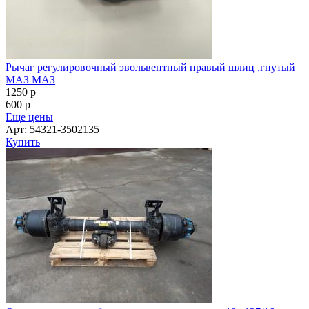
Ось поворотная в сборе к тралу, полуприцепу 12т 127/16мм
311*190, 1950 ОСЬ L1 ( Л1 )
370000
p
365000
p
Еще цены
Купить