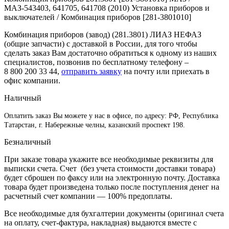
При заказе товара укажите все необходимые реквизиты для
выписки счета. Счет (без учета стоимости доставки товара)
будет сброшен по факсу или на электронную почту. Доставка
товара будет произведена только после поступления денег на
расчетный счет компании — 100% предоплаты.
Все необходимые для бухгалтерии документы (оригинал счета
на оплату, счет-фактура, накладная) выдаются вместе с
заказом при получении.
После подписания документов, отправьте пожалуйста
оригинал по адресу: 423822, РТ, г. Набережные Челны, а/я
68
Перевод на карту Сбербанк
Карта
Сбербанк
1)Если вы являетесь держателем банковской карты Сбербанка
то вы можете сделать перевод на наш счет через любой
банкомат Сбербанка. Вставьте свою карту в банкомат, введите
пин-код. Далее на экране выберите услугу под названием
«Денежные переводы». Не забудьте и про комиссию при
переводе. Ее снимают со счета карты отправителя. В среднем
такая комиссия равняется 1-1,5% от суммы платежа. И
взимается она в том случае, когда перевод региональный, т.е.