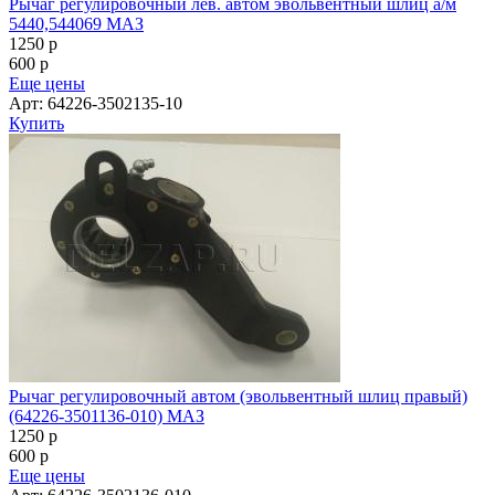
Рычаг регулировочный лев. автом эвольвентный шлиц а/м
5440,544069 МАЗ
1250
p
600
p
Еще цены
Арт: 64226-3502135-10
Купить
Рычаг регулировочный автом (эвольвентный шлиц правый)
(64226-3501136-010) МАЗ
1250
p
600
p
Еще цены