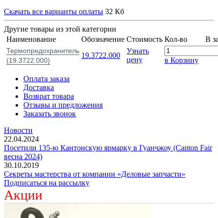
Скачать все варианты оплаты
32 Кб
Другие товары из этой категории
Наименование
Обозначение
Стоимость
Кол-во
В з
Термопредохранитель
Узнать
19.3722.000
цену
в Корзину
(19.3722.000)
Оплата заказа
Доставка
Возврат товара
Отзывы и предложения
Заказать звонок
Новости
22.04.2024
Посетили 135-ю Кантонскую ярмарку в Гуанчжоу (Canton Fair
весна 2024)
30.10.2019
Секреты мастерства от компании «Деловые запчасти»
Подписаться на рассылку
Акции