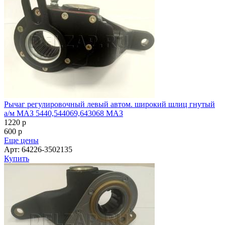
Рычаг регулировочный левый автом. широкий шлиц гнутый
а/м МАЗ 5440,544069,643068 МАЗ
1220
p
600
p
Еще цены
Арт: 64226-3502135
Купить