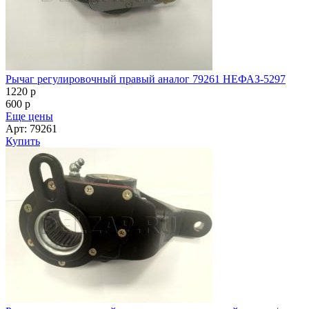
Рычаг регулировочный правый аналог 79261 НЕФАЗ-5297
1220
p
600
p
Еще цены
Арт: 79261
Купить