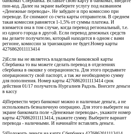
банкомат Сбербанка. Вставьте свою карту в банкомат, введите
пин-код. Далее на экране выберите услугу под названием
«Денежные переводы». Не забудьте и про комиссию при
переводе. Ее снимают со счета карты отправителя. В среднем
такая комиссия равняется 1-1,5% от суммы платежа. И
взимается она в том случае, когда перевод региональный, т.е.
из одного города в другой. Если перевод денежных средств
вы делаете получателю, который находится в одном с вами
регионе, комиссии за транзакцию не будет.Номер карты
4276862011113414
2)Если вы не являетесь владельцем банковской карты
Сбербанка то вы можете сделать перевод в отделениях
сбербанка в окошке у операциониста. Для этого предъявите
операционисту свой паспорт, а так же необходимую сумму
для пополнения. Номер карты 4276862011113414 срок
действия 01/17 получатель Нургалиев Радэль. Внесите деньги
в кассу
4)Перевести через банкомат можно и наличные деньги, а не
использовать безналичную операцию. Для этого выберите на
экране банкомата поле «Денежные переводы», укажите номер
карты 4276862011113414, укажите сумму. Выберите вариант
перевода - наличными. И начинайте вставлять деньги.
5)Положить деньги на карту Сбербанка 4276862011113414