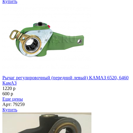
Купить
Рычаг регулировочный (передний левый) КАМАЗ 6520, 6460
КамАЗ
1220
p
600
p
Еще цены
Арт: 79259
Купить