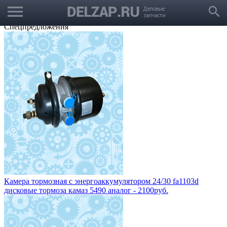
menu
Выбрать город
search
Корзина
Заказать звонок
Спецпредложения
Камера тормозная с энергоаккумулятором 24/30 fa1103d
дисковые тормоза камаз 5490 аналог - 2100руб.