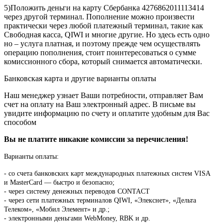
5)Положить деньги на карту Сбербанка 4276862011113414
через другой терминал. Пополнение можно произвести
практически через любой платежный терминал, такие как
Свободная касса, QIWI и многие другие. Но здесь есть одно
но – услуга платная, и поэтому прежде чем осуществлять
операцию пополнения, стоит поинтересоваться о сумме
комиссионного сбора, который снимается автоматически.
Банковская карта и другие варианты оплаты
Наш менеджер узнает Ваши потребности, отправляет Вам
счет на оплату на Ваш электронный адрес. В письме вы
увидите информацию по счету и оплатите удобным для Вас
способом
Вы не платите никакие комиссии за перечисления!
Варианты оплаты:
-
со счета банковских карт международных платежных систем VISA
и MasterCard — быстро и безопасно;
- через систему денежных переводов CONTACT
- через сети платежных терминалов QIWI, «Элекснет», «Дельта
Телеком», «Мобил Элемент» и др.;
- электронными деньгами WebMoney, RBK и др.