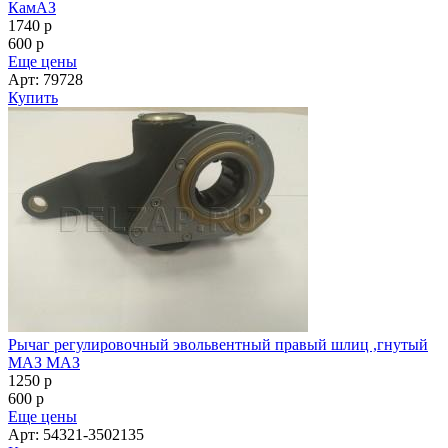
КамАЗ
1740
p
600
p
Еще цены
Арт: 79728
Купить
Рычаг регулировочный эвольвентный правый шлиц ,гнутый
МАЗ МАЗ
1250
p
600
p
Еще цены
Арт: 54321-3502135