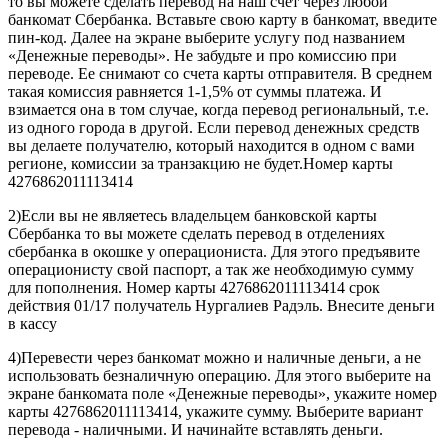
то вы можете сделать перевод на наш счет через любой
банкомат Сбербанка. Вставьте свою карту в банкомат, введите
пин-код. Далее на экране выберите услугу под названием
«Денежные переводы». Не забудьте и про комиссию при
переводе. Ее снимают со счета карты отправителя. В среднем
такая комиссия равняется 1-1,5% от суммы платежа. И
взимается она в том случае, когда перевод региональный, т.е.
из одного города в другой. Если перевод денежных средств
вы делаете получателю, который находится в одном с вами
регионе, комиссии за транзакцию не будет.Номер карты
4276862011113414
2)Если вы не являетесь владельцем банковской карты
Сбербанка то вы можете сделать перевод в отделениях
сбербанка в окошке у операциониста. Для этого предъявите
операционисту свой паспорт, а так же необходимую сумму
для пополнения. Номер карты 4276862011113414 срок
действия 01/17 получатель Нургалиев Радэль. Внесите деньги
в кассу
4)Перевести через банкомат можно и наличные деньги, а не
использовать безналичную операцию. Для этого выберите на
экране банкомата поле «Денежные переводы», укажите номер
карты 4276862011113414, укажите сумму. Выберите вариант
перевода - наличными. И начинайте вставлять деньги.