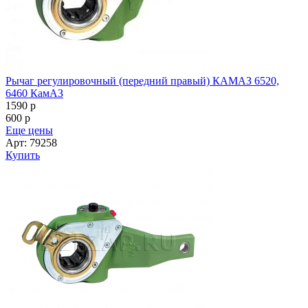
Рычаг регулировочный (передний правый) КАМАЗ 6520,
6460 КамАЗ
1590
p
600
p
Еще цены
Арт: 79258
Купить