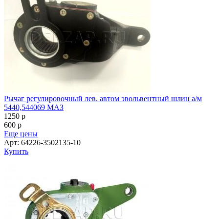
Рычаг регулировочный лев. автом эвольвентный шлиц а/м
5440,544069 МАЗ
1250
p
600
p
Еще цены
Арт: 64226-3502135-10
Купить