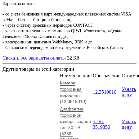
Варианты оплаты:
-
со счета банковских карт международных платежных систем VISA
и MasterCard — быстро и безопасно;
- через систему денежных переводов CONTACT
- через сети платежных терминалов QIWI, «Элекснет», «Дельта
Телеком», «Мобил Элемент» и др.;
- электронными деньгами WebMoney, RBK и др.
- банковским переводом во всех отделениях Российских банков
Скачать все варианты оплаты
32 Кб
Другие товары из этой категории
Наименование
Обозначение
Стоимо
Камера
тормозная
Узнать
12.3519010
цену
передняя
(12.3519010)
Диафрагма
тормозной
камеры задней
5256-
Узнать
3519350
цену
тип-30 ПВ
(5256-