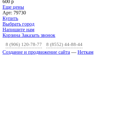
600
p
Еще цены
Арт: 79730
Купить
Выбрать город
Напишите нам
Корзина
Заказать звонок
8 (906) 120-78-77
8 (8552) 44-88-44
Создание и продвижение сайта
—
Неткам