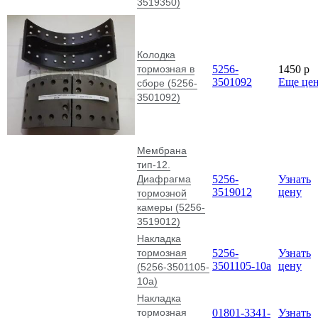
3519350)
Колодка
тормозная в
5256-
1450
p
3501092
Еще це
сборе (5256-
3501092)
Мембрана
тип-12.
Диафрагма
5256-
Узнать
3519012
цену
тормозной
камеры (5256-
3519012)
Накладка
тормозная
5256-
Узнать
3501105-10а
цену
(5256-3501105-
10а)
Накладка
тормозная
01801-3341-
Узнать