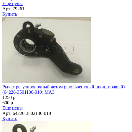
Еще цены
Арт: 79261
Купить
Рычаг регулировочный автом (эвольвентный шлиц правый)
(64226-3501136-010) МАЗ
1250
p
600
p
Еще цены
Арт: 64226-3502136-010
Купить