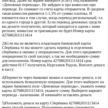
пин-код. Далее на экране выберите услугу под названием
«Денежные переводы». Не забудьте и про комиссию при
переводе. Ее снимают со счета карты отправителя. В среднем
такая комиссия равняется 1-1,5% от суммы платежа. И
взимается она в том случае, когда перевод региональный, т.е.
из одного города в другой. Если перевод денежных средств
вы делаете получателю, который находится в одном с вами
регионе, комиссии за транзакцию не будет.Номер карты
4276862011113414
2)Если вы не являетесь владельцем банковской карты
Сбербанка то вы можете сделать перевод в отделениях
сбербанка в окошке у операциониста. Для этого предъявите
операционисту свой паспорт, а так же необходимую сумму
для пополнения. Номер карты 4276862011113414 срок
действия 01/17 получатель Нургалиев Радэль. Внесите деньги
в кассу
4)Перевести через банкомат можно и наличные деньги, а не
использовать безналичную операцию. Для этого выберите на
экране банкомата поле «Денежные переводы», укажите номер
карты 4276862011113414, укажите сумму. Выберите вариант
перевода - наличными. И начинайте вставлять деньги.
5)Положить деньги на карту Сбербанка 4276862011113414
через другой терминал. Пополнение можно произвести