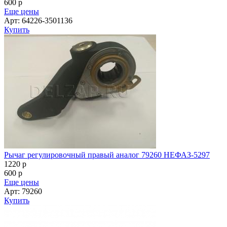
600
p
Еще цены
Арт: 64226-3501136
Купить
Рычаг регулировочный правый аналог 79260 НЕФАЗ-5297
1220
p
600
p
Еще цены
Арт: 79260
Купить