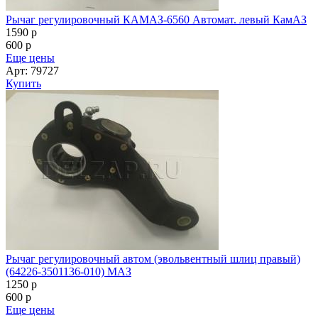
Рычаг регулировочный КАМАЗ-6560 Автомат. левый КамАЗ
1590
p
600
p
Еще цены
Арт: 79727
Купить
Рычаг регулировочный автом (эвольвентный шлиц правый)
(64226-3501136-010) МАЗ
1250
p
600
p
Еще цены