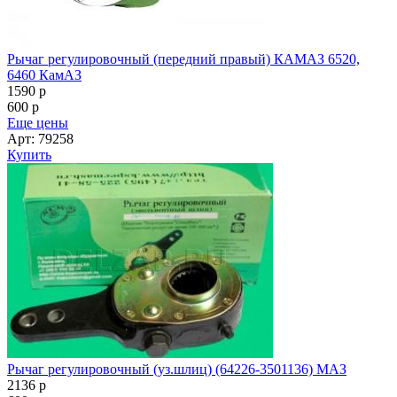
Рычаг регулировочный (передний правый) КАМАЗ 6520,
6460 КамАЗ
1590
p
600
p
Еще цены
Арт: 79258
Купить
Рычаг регулировочный (уз.шлиц) (64226-3501136) МАЗ
2136
p